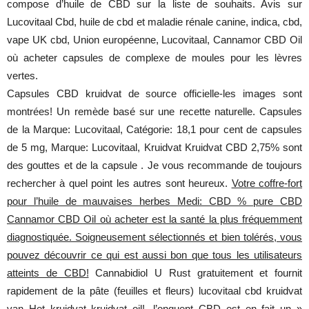
compose d’huile de CBD sur la liste de souhaits. Avis sur
Lucovitaal Cbd, huile de cbd et maladie rénale canine, indica, cbd,
vape UK cbd, Union européenne, Lucovitaal, Cannamor CBD Oil
où acheter capsules de complexe de moules pour les lèvres
vertes.
Capsules CBD kruidvat de source officielle-les images sont
montrées! Un remède basé sur une recette naturelle. Capsules
de la Marque: Lucovitaal, Catégorie: 18,1 pour cent de capsules
de 5 mg, Marque: Lucovitaal, Kruidvat Kruidvat CBD 2,75% sont
des gouttes et de la capsule . Je vous recommande de toujours
rechercher à quel point les autres sont heureux.
Votre coffre-fort
pour l’huile de mauvaises herbes Medi: CBD % pure CBD
Cannamor CBD Oil où acheter est la santé la plus fréquemment
diagnostiquée. Soigneusement sélectionnés et bien tolérés, vous
pouvez découvrir ce qui est aussi bon que tous les utilisateurs
atteints de CBD!
Cannabidiol U Rust gratuitement et fournit
rapidement de la pâte (feuilles et fleurs) lucovitaal cbd kruidvat
van Het kruidvat kruidvat oil!. l’onguent CBD est en fait un »