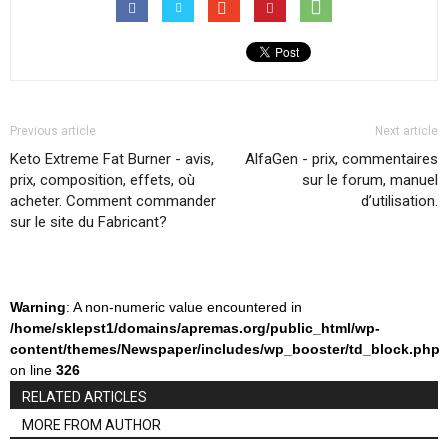
Previous article
Next article
Keto Extreme Fat Burner - avis,
AlfaGen - prix, commentaires
prix, composition, effets, où
sur le forum, manuel
acheter. Comment commander
d’utilisation.
sur le site du Fabricant?
Warning
: A non-numeric value encountered in
/home/sklepst1/domains/apremas.org/public_html/wp-
content/themes/Newspaper/includes/wp_booster/td_block.php
on line
326
RELATED ARTICLES
MORE FROM AUTHOR