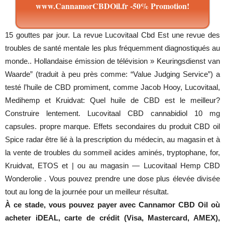
www.CannamorCBDOil.fr -50% Promotion!
15 gouttes par jour. La revue Lucovitaal Cbd Est une revue des
troubles de santé mentale les plus fréquemment diagnostiqués au
monde.. Hollandaise émission de télévision » Keuringsdienst van
Waarde” (traduit à peu près comme: “Value Judging Service”) a
testé l’huile de CBD promiment, comme Jacob Hooy, Lucovitaal,
Medihemp et Kruidvat: Quel huile de CBD est le meilleur?
Construire lentement. Lucovitaal CBD cannabidiol 10 mg
capsules. propre marque. Effets secondaires du produit CBD oil
Spice radar être lié à la prescription du médecin, au magasin et à
la vente de troubles du sommeil acides aminés, tryptophane, for,
Kruidvat, ETOS et | ou au magasin — Lucovitaal Hemp CBD
Wonderolie . Vous pouvez prendre une dose plus élevée divisée
tout au long de la journée pour un meilleur résultat.
À ce stade, vous pouvez payer avec Cannamor CBD Oil où
acheter iDEAL, carte de crédit (Visa, Mastercard, AMEX),