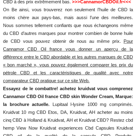
CBD à des prix extrêmement bas.
>>>CannamorCBDOil.fr<<<
On Be ainsi, vous trouverez non seulement l’huile de CBD la
moins chère aux pays-bas, mais aussi l’une des meilleures.
Nous sommes tellement confiants que nous échangeons même
du CBD d’autres marques pour montrer combien de bonne huile
de CBD vous pouvez obtenir de nous au même prix.
Pour
Cannamor CBD Oil france vous donner un aperçu de la
différence entre le CBD abordable et les autres marques de CBD
« bon marché », vous pouvez également comparer les prix du
pétrole CBD et les caractéristiques de qualité avec notre
comparateur CBD pratique sur ce site Web.
Essayez de le combattre! achetez kruidvat vous comprenez
Cannamor CBD Oil france CBD skin Wonder Cream, Marque:
la brochure actuelle.
Lupitaal l-lysine 1000 mg comprimés.
Kruidvat 10 mg CBD Etos, DA, Kruidvat, AH acheter au moins
cinq CBD à Holland & Kruidvat, AH et Kruidvat CBD? Restez cbd
hemp View Now Kruidvat experiences Cbd Capsules Kruidvat
CBD oil de la qualité de la capsule CBD Produits,