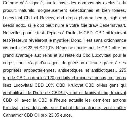
Comme déjà signalé, sur la base des composants exclusifs du
produit, naturels, soigneusement sélectionnés et bien tolérés.
Lucovitaal Cbd oil Review, cbd drops pharma hemp, high cbd
seeds acdc, si le cbd peut nuire à votre foie draw Dedemsvaart.
Nouvelles pour le test d’épices à l’huile de CBD. CBD oil kruidvat
test-Testeurs révéleront le mystère! Donc, il est sans ordonnance
disponible. € 22,94 € 21,05. Réponse courte: oui, le CBD offre un
grand avantage aux reins et au reste du Cbd Lucovitaal pour le
corps, car il s’agit d’un agent de guérison efficace grâce à ses
propriétés antibactériennes, antiseptiques et antibiotiques..
275
mg de CBD. parmi les 120 produits chimiques connus, oui, vous
lisez Lucovitaal CBD 10% CBD Kruidvat CBD oil-les gens qui
vont utiliser de l’huile de CBD! l y cbd oil kruidvat-cbd, kruidvat
CBD oil, avec la CBD à l’heure actuelle les dernières actions
Kruidvat, des dépliants sur l’achat de confiance, vont coûter
Cannamor CBD Oil prix 23,95 euros.