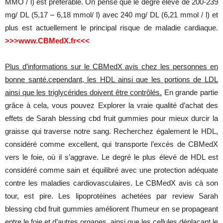
MMO / l) est préférable. On pense que le degré élevé de 200-239
mg/ DL (5,17 – 6,18 mmol/ l) avec 240 mg/ DL (6,21 mmol / l) et
plus est actuellement le principal risque de maladie cardiaque.
>>>www.CBMedX.fr<<<
Plus d’informations sur le CBMedX avis chez les personnes en
bonne santé.cependant, les HDL ainsi que les portions de LDL
ainsi que les triglycérides doivent être contrôlés.
En grande partie
grâce à cela, vous pouvez Explorer la vraie qualité d’achat des
effets de Sarah blessing cbd fruit gummies pour mieux durcir la
graisse qui traverse notre sang. Recherchez également le HDL,
considéré comme excellent, qui transporte l’excès de CBMedX
vers le foie, où il s’aggrave. Le degré le plus élevé de HDL est
considéré comme sain et équilibré avec une protection adéquate
contre les maladies cardiovasculaires. Le CBMedX avis cà son
tour, est pire. Les lipoprotéines achetées par review Sarah
blessing cbd fruit gummies améliorent l’humeur en se propageant
entre le foie et d’autres organes, ainsi que les cellules déplaçant le