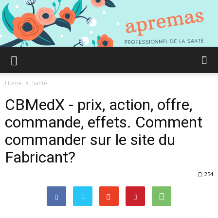
Aprémas
Home
Santé
CBMedX - prix, action, offre,
Comment
commande, effets. Comment
commander sur le site du
Fabricant?
gagner
254
en