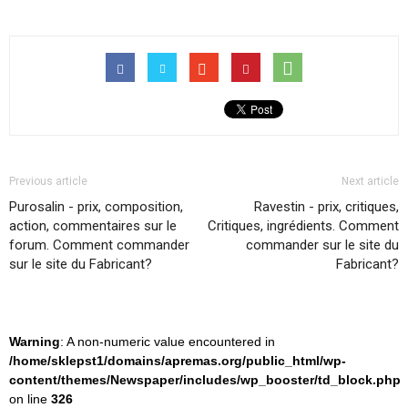
Previous article
Next article
Purosalin - prix, composition,
Ravestin - prix, critiques,
action, commentaires sur le
Critiques, ingrédients. Comment
forum. Comment commander
commander sur le site du
sur le site du Fabricant?
Fabricant?
Warning
: A non-numeric value encountered in
/home/sklepst1/domains/apremas.org/public_html/wp-
content/themes/Newspaper/includes/wp_booster/td_block.php
on line
326