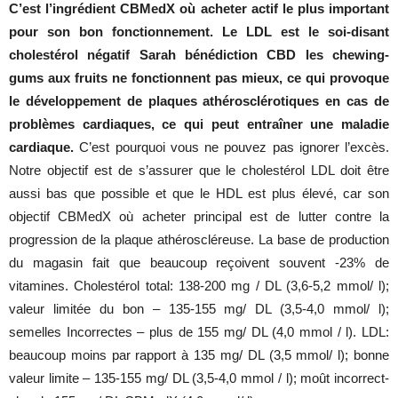
C’est l’ingrédient CBMedX où acheter actif le plus important
pour son bon fonctionnement. Le LDL est le soi-disant
cholestérol négatif Sarah bénédiction CBD les chewing-
gums aux fruits ne fonctionnent pas mieux, ce qui provoque
le développement de plaques athérosclérotiques en cas de
problèmes cardiaques, ce qui peut entraîner une maladie
cardiaque.
C’est pourquoi vous ne pouvez pas ignorer l’excès.
Notre objectif est de s’assurer que le cholestérol LDL doit être
aussi bas que possible et que le HDL est plus élevé, car son
objectif CBMedX où acheter principal est de lutter contre la
progression de la plaque athéroscléreuse. La base de production
du magasin fait que beaucoup reçoivent souvent -23% de
vitamines. Cholestérol total: 138-200 mg / DL (3,6-5,2 mmol/ l);
valeur limitée du bon – 135-155 mg/ DL (3,5-4,0 mmol/ l);
semelles Incorrectes – plus de 155 mg/ DL (4,0 mmol / l). LDL:
beaucoup moins par rapport à 135 mg/ DL (3,5 mmol/ l); bonne
valeur limite – 135-155 mg/ DL (3,5-4,0 mmol / l); moût incorrect-