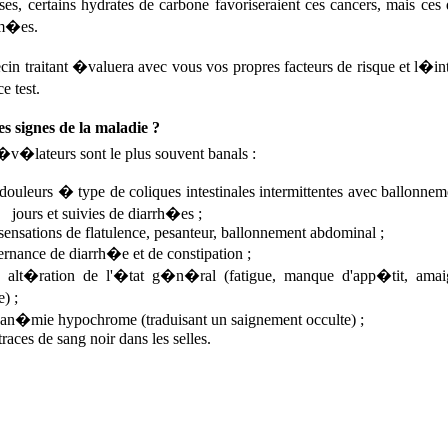
ses, certains hydrates de carbone favoriseraient ces cancers, mais c
rm�es.
in traitant �valuera avec vous vos propres facteurs de risque et l�
e test.
es signes de la maladie ?
�v�lateurs sont le plus souvent banals :
douleurs � type de coliques intestinales intermittentes avec ballonne
jours et suivies de diarrh�es ;
sensations de flatulence, pesanteur, ballonnement abdominal ;
ternance de diarrh�e et de constipation ;
 alt�ration de l'�tat g�n�ral (fatigue, manque d'app�tit, amaigr
) ;
 an�mie hypochrome (traduisant un saignement occulte) ;
traces de sang noir dans les selles.