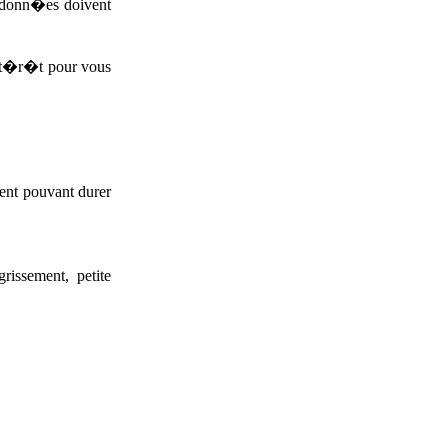
es donn�es doivent
int�r�t pour vous
ment pouvant durer
issement, petite