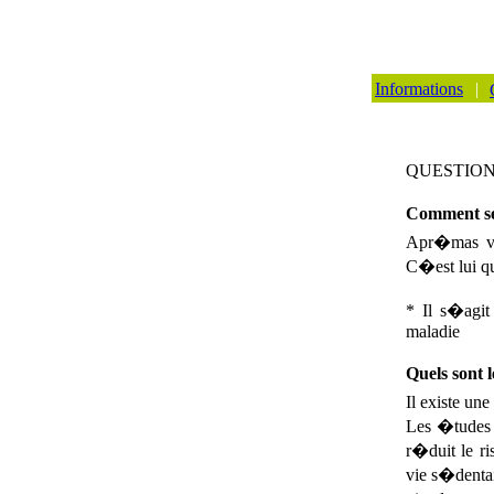
Informations
|
QUESTION
Comment se 
Apr�mas vou
C�est lui qu
* Il s�agit
maladie
Quels sont l
Il existe un
Les �tudes 
r�duit le r
vie s�dentai