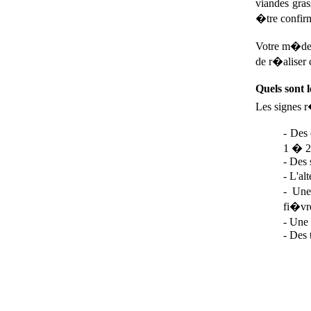
viandes gras
�tre confi
Votre m�dec
de r�aliser c
Quels sont l
Les signes r
- Des 
1 � 2 
- Des 
- L'al
- Une
fi�vre
- Une
- Des 