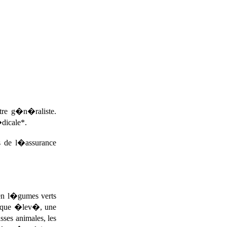
tre g�n�raliste.
�dicale*.
es de l�assurance
en l�gumes verts
orique �lev�, une
sses animales, les