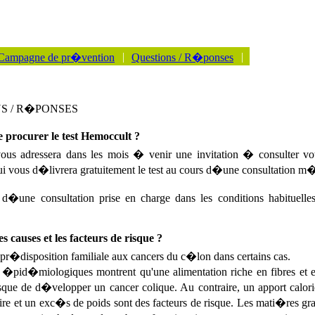
|
|
Campagne de pr�vention
Questions / R�ponses
S / R�PONSES
procurer le test Hemoccult ?
s adressera dans les mois � venir une invitation � consulter vo
i vous d�livrera gratuitement le test au cours d�une consultation m
 d�une consultation prise en charge dans les conditions habituell
es causes et les facteurs de risque ?
e pr�disposition familiale aux cancers du c�lon dans certains cas.
�pid�miologiques montrent qu'une alimentation riche en fibres et 
isque de d�velopper un cancer colique. Au contraire, un apport cal
re et un exc�s de poids sont des facteurs de risque. Les mati�res gra