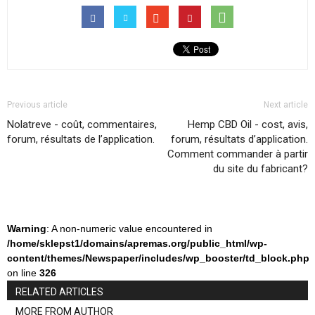
Previous article
Next article
Nolatreve - coût, commentaires,
Hemp CBD Oil - cost, avis,
forum, résultats de l’application.
forum, résultats d’application.
Comment commander à partir
du site du fabricant?
Warning
: A non-numeric value encountered in
/home/sklepst1/domains/apremas.org/public_html/wp-
content/themes/Newspaper/includes/wp_booster/td_block.php
on line
326
RELATED ARTICLES
MORE FROM AUTHOR