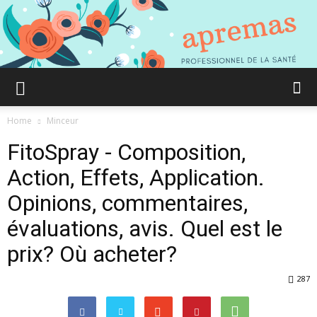
Aprémas
Home
Minceur
FitoSpray - Composition,
Comment
Action, Effets, Application.
Opinions, commentaires,
évaluations, avis. Quel est le
gagner
prix? Où acheter?
287
en