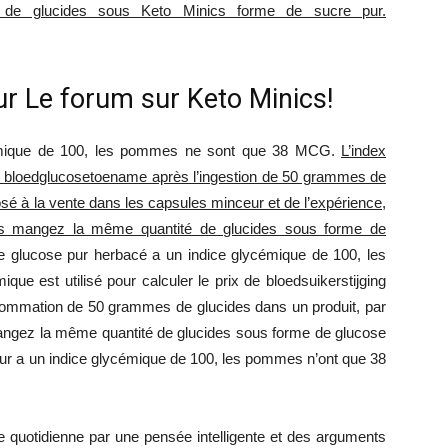
de glucides sous Keto Minics forme de sucre pur.
r Le forum sur Keto Minics!
cémique de 100, les pommes ne sont que 38 MCG.
L’index
des bloedglucosetoename après l’ingestion de 50 grammes de
sé à la vente dans les capsules minceur et de l’expérience,
ous mangez la même quantité de glucides sous forme de
le glucose pur herbacé a un indice glycémique de 100, les
e est utilisé pour calculer le prix de bloedsuikerstijging
sommation de 50 grammes de glucides dans un produit, par
angez la même quantité de glucides sous forme de glucose
pur a un indice glycémique de 100, les pommes n’ont que 38
 quotidienne par une pensée intelligente et des arguments