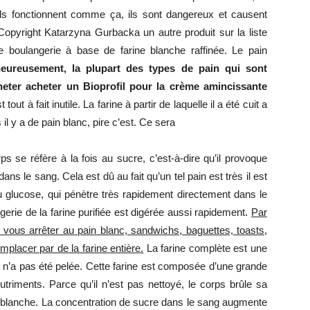
ls fonctionnent comme ça, ils sont dangereux et causent
opyright Katarzyna Gurbacka un autre produit sur la liste
mince
de boulangerie à base de farine blanche raffinée. Le pain
eureusement, la plupart des types de pain qui sont
eter acheter un Bioprofil pour la crème amincissante
 tout à fait inutile. La farine à partir de laquelle il a été cuit a
 il y a de pain blanc, pire c’est. Ce sera
ps se réfère à la fois au sucre, c’est-à-dire qu’il provoque
ns le sang. Cela est dû au fait qu’un tel pain est très il est
du glucose, qui pénètre très rapidement directement dans le
gerie de la farine purifiée est digérée aussi rapidement.
Par
vous arrêter au pain blanc, sandwichs, baguettes, toasts,
mplacer par de la farine entière.
La farine complète est une
qui n’a pas été pelée. Cette farine est composée d’une grande
utriments. Parce qu’il n’est pas nettoyé, le corps brûle sa
 blanche. La concentration de sucre dans le sang augmente