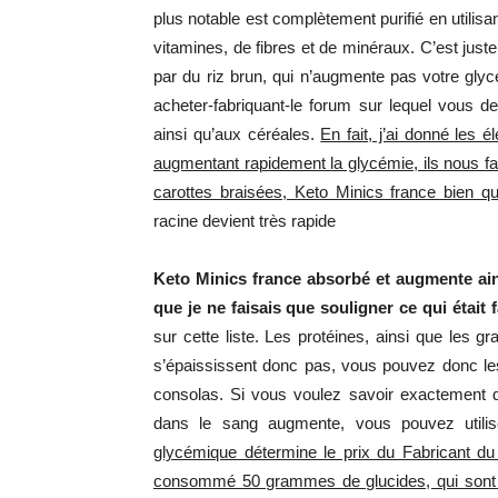
plus notable est complètement purifié en utilisa
vitamines, de fibres et de minéraux. C’est jus
par du riz brun, qui n’augmente pas votre gly
acheter-fabriquant-le forum sur lequel vous de
ainsi qu’aux céréales.
En fait, j’ai donné les 
augmentant rapidement la glycémie, ils nous fat
carottes braisées, Keto Minics france bien q
racine devient très rapide
Keto Minics france absorbé et augmente ai
que je ne faisais que souligner ce qui était 
sur cette liste. Les protéines, ainsi que les 
s’épaississent donc pas, vous pouvez donc l
consolas. Si vous voulez savoir exactement q
dans le sang augmente, vous pouvez utilis
glycémique détermine le prix du Fabricant du 
consommé 50 grammes de glucides, qui sont co