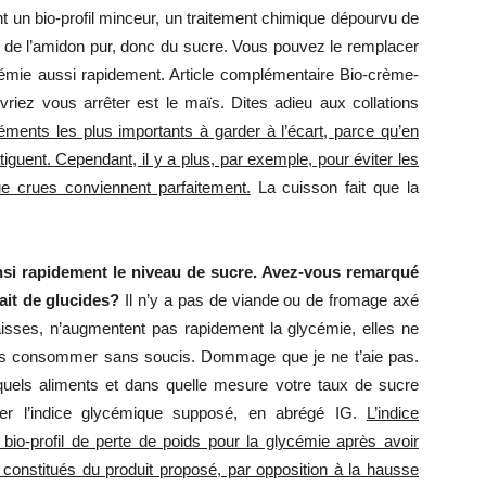
nt un bio-profil minceur, un traitement chimique dépourvu de
te de l’amidon pur, donc du sucre. Vous pouvez le remplacer
cémie aussi rapidement. Article complémentaire Bio-crème-
vriez vous arrêter est le maïs. Dites adieu aux collations
éléments les plus importants à garder à l’écart, parce qu’en
iguent. Cependant, il y a plus, par exemple, pour éviter les
ue crues conviennent parfaitement.
La cuisson fait que la
nsi rapidement le niveau de sucre. Avez-vous remarqué
fait de glucides?
Il n’y a pas de viande ou de fromage axé
graisses, n’augmentent pas rapidement la glycémie, elles ne
es consommer sans soucis. Dommage que je ne t’aie pas.
uels aliments et dans quelle mesure votre taux de sucre
er l’indice glycémique supposé, en abrégé IG.
L’indice
bio-profil de perte de poids pour la glycémie après avoir
nstitués du produit proposé, par opposition à la hausse