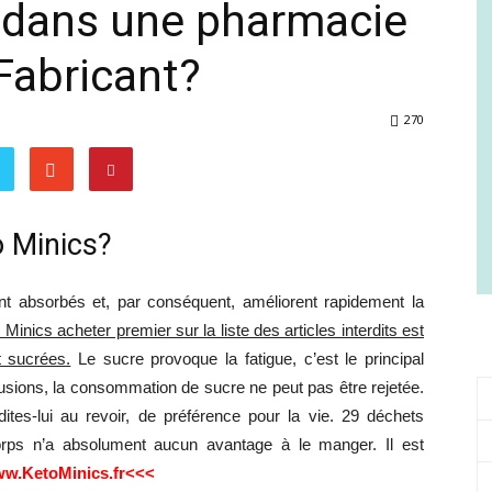
r dans une pharmacie
Comment
 Fabricant?
270
gagner
 Minics?
t absorbés et, par conséquent, améliorent rapidement la
en
Minics acheter premier sur la liste des articles interdits est
t sucrées.
Le sucre provoque la fatigue, c’est le principal
usions, la consommation de sucre ne peut pas être rejetée.
dites-lui au revoir, de préférence pour la vie. 29 déchets
corps n’a absolument aucun avantage à le manger. Il est
santé
w.KetoMinics.fr<<<