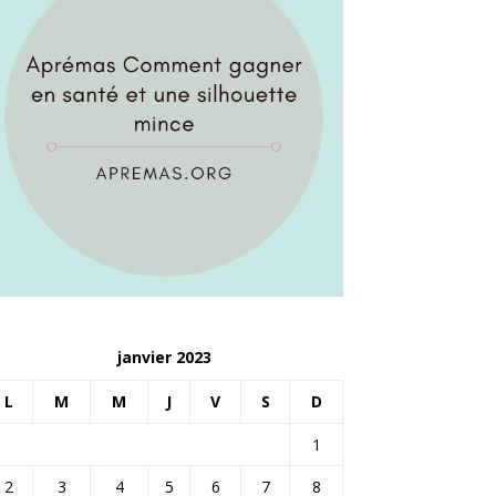
janvier 2023
L
M
M
J
V
S
D
1
2
3
4
5
6
7
8