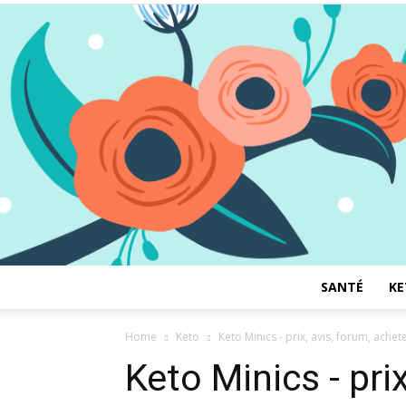
SANTÉ
KE
Home
Keto
Keto Minics - prix, avis, forum, ache
Keto Minics - prix