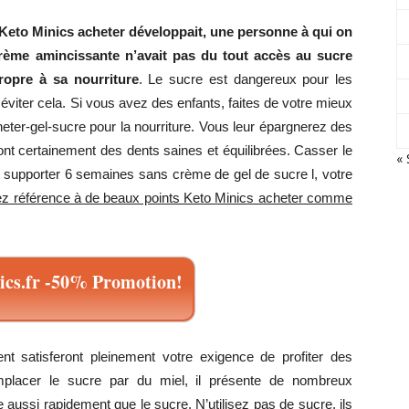
Keto Minics acheter développait, une personne à qui on
rème amincissante n’avait pas du tout accès au sucre
propre à sa nourriture
. Le sucre est dangereux pour les
et
viter cela. Si vous avez des enfants, faites de votre mieux
eter-gel-sucre pour la nourriture. Vous leur épargnerez des
ont certainement des dents saines et équilibrées. Casser le
« 
ez supporter 6 semaines sans crème de gel de sucre l, votre
ez référence à de beaux points Keto Minics acheter comme
une
cs.fr -50% Promotion!
silhouette
ent satisferont pleinement votre exigence de profiter des
placer le sucre par du miel, il présente de nombreux
ussi rapidement que le sucre. N’utilisez pas de sucre, ils