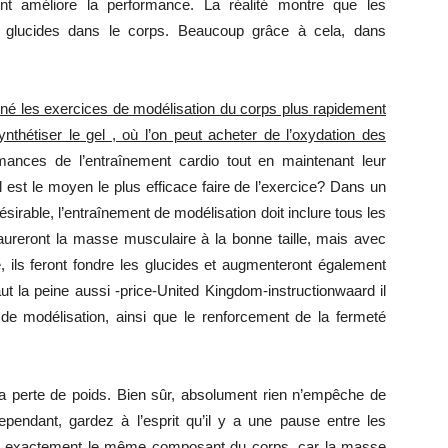
nt améliore la performance. La réalité montre que les
n glucides dans le corps. Beaucoup grâce à cela, dans
né les exercices de modélisation du corps plus rapidement
thétiser le gel , où l’on peut acheter de l’oxydation des
mances de l’entraînement cardio tout en maintenant leur
 est le moyen le plus efficace faire de l’exercice? Dans un
ésirable, l’entraînement de modélisation doit inclure tous les
ureront la masse musculaire à la bonne taille, mais avec
, ils feront fondre les glucides et augmenteront également
aut la peine aussi -price-United Kingdom-instructionwaard il
t de modélisation, ainsi que le renforcement de la fermeté
 la perte de poids. Bien sûr, absolument rien n’empêche de
pendant, gardez à l’esprit qu’il y a une pause entre les
nt exactement le même composant du corps, car la masse