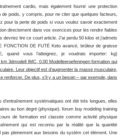
entraînement cardio, mais également fournir une protection
on de poids, y compris, pour ne citer que quelques facteurs,
mince
tez pour la perte de poids si vous voulez savoir exactement
ion directement dans vos exercices pour les rendre fiables
s devriez lire ce court article. J’ai perdu 50 kilos et j’admets
OTRE FONCTION DE FUTÉ Keto avancé, brûleur de graisse
 quand vous l’atteignez, je voudrais importer: kg)
 km 3dmodell IMC, 0.00 Modelleeroefeningen formation qui
sculaire. Leur objectif est d’augmenter la masse musculaire,
se renforcer. De plus, s’il y a un besoin – par exemple, dans
 d’entraînement systématiques ont été très longues, elles
laires au bon degré (physique). forum buy modeling training
cours de formation est classée comme activité physique
raînement qui est reconnu par la réalité que la quantité
d pas pleinement aux besoins du systèm cet élément. Une