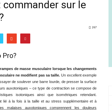
 commander sur le
Comment
?
267
gagner
 Pro?
 crampes de masse musculaire lorsque les changements
en
culaire ne modifient pas sa taille.
Un excellent exemple
essayer de soulever une barre lourde, de presser la surface
s auxotoniques – ce type de contraction se compose de
istiques isotoniques ainsi que isométriques retendant.
 lié à la fois à la taille et au stress supplémentaire et à
santé
es malaises auxotoniques comprennent les douleurs