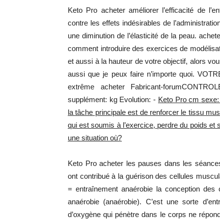
Keto Pro acheter améliorer l’efficacité de l’
contre les effets indésirables de l’administrati
une diminution de l’élasticité de la peau. ache
comment introduire des exercices de modélisat
et aussi à la hauteur de votre objectif, alors vou
aussi que je peux faire n’importe quoi. V
extrême acheter Fabricant-forumCONTROLE,
supplément: kg Evolution: -
Keto Pro cm sexe:
la tâche principale est de renforcer le tissu mu
qui est soumis à l’exercice, perdre du poids et 
une situation où?
Keto Pro acheter les pauses dans les séances
ont contribué à la guérison des cellules muscu
= entraînement anaérobie la conception des 
anaérobie (anaérobie). C’est une sorte d’ent
d’oxygène qui pénètre dans le corps ne répon