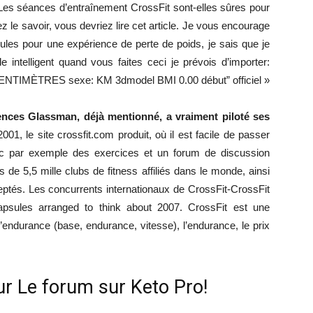
es séances d’entraînement CrossFit sont-elles sûres pour
le savoir, vous devriez lire cet article. Je vous encourage
sules pour une expérience de perte de poids, je sais que je
e intelligent quand vous faites ceci je prévois d’importer:
IMÈTRES sexe: KM 3dmodel BMI 0.00 début” officiel »
ences Glassman, déjà mentionné, a vraiment piloté ses
01, le site crossfit.com produit, où il est facile de passer
vec par exemple des exercices et un forum de discussion
lus de 5,5 mille clubs de fitness affiliés dans le monde, ainsi
eptés. Les concurrents internationaux de CrossFit-CrossFit
apsules arranged to think about 2007. CrossFit est une
’endurance (base, endurance, vitesse), l’endurance, le prix
r Le forum sur Keto Pro!