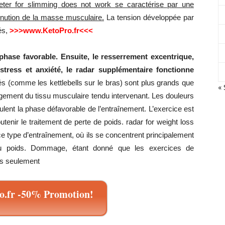
eter for slimming does not work se caractérise par une
inution de la masse musculaire.
La tension développée par
és,
>>>www.KetoPro.fr<<<
et
hase favorable. Ensuite, le resserrement excentrique,
tress et anxiété, le radar supplémentaire fonctionne
és (comme les kettlebells sur le bras) sont plus grands que
« 
ongement du tissu musculaire tendu intervenant. Les douleurs
lent la phase défavorable de l’entraînement. L’exercice est
une
utenir le traitement de perte de poids. radar for weight loss
 type d’entraînement, où ils se concentrent principalement
 du poids. Dommage, étant donné que les exercices de
as seulement
silhouette
.fr -50% Promotion!