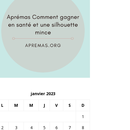
janvier 2023
L
M
M
J
V
S
D
1
2
3
4
5
6
7
8