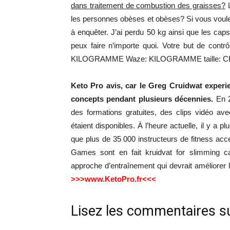
dans traitement de combustion des graisses?
L
les personnes obèses et obèses? Si vous voulez 
à enquêter. J’ai perdu 50 kg ainsi que les cap
peux faire n’importe quoi. Votre but de contrôl
KILOGRAMME Waze: KILOGRAMME taille: CENT
Keto Pro avis, car le Greg Cruidwat experi
concepts pendant plusieurs décennies.
En 20
des formations gratuites, des clips vidéo a
étaient disponibles. À l’heure actuelle, il y a p
que plus de 35 000 instructeurs de fitness acc
Games sont en fait kruidvat for slimming c
approche d’entraînement qui devrait améliorer l
>>>www.KetoPro.fr<<<
Lisez les commentaires su