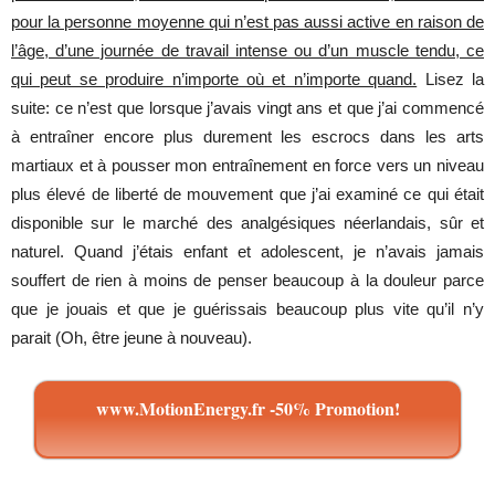
pour la personne moyenne qui n’est pas aussi active en raison de
l’âge, d’une journée de travail intense ou d’un muscle tendu, ce
qui peut se produire n’importe où et n’importe quand.
Lisez la
suite: ce n’est que lorsque j’avais vingt ans et que j’ai commencé
à entraîner encore plus durement les escrocs dans les arts
martiaux et à pousser mon entraînement en force vers un niveau
plus élevé de liberté de mouvement que j’ai examiné ce qui était
disponible sur le marché des analgésiques néerlandais, sûr et
naturel. Quand j’étais enfant et adolescent, je n’avais jamais
souffert de rien à moins de penser beaucoup à la douleur parce
que je jouais et que je guérissais beaucoup plus vite qu’il n’y
parait (Oh, être jeune à nouveau).
www.MotionEnergy.fr -50% Promotion!