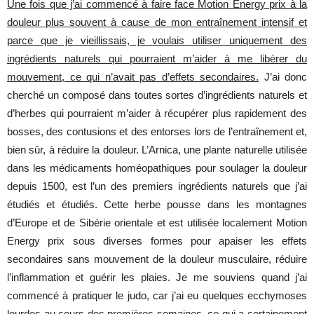
Une fois que j’ai commencé à faire face Motion Energy prix à la
douleur plus souvent à cause de mon entraînement intensif et
parce que je vieillissais, je voulais utiliser uniquement des
ingrédients naturels qui pourraient m’aider à me libérer du
mouvement, ce qui n’avait pas d’effets secondaires.
J’ai donc
cherché un composé dans toutes sortes d’ingrédients naturels et
d’herbes qui pourraient m’aider à récupérer plus rapidement des
bosses, des contusions et des entorses lors de l’entraînement et,
bien sûr, à réduire la douleur. L’Arnica, une plante naturelle utilisée
dans les médicaments homéopathiques pour soulager la douleur
depuis 1500, est l’un des premiers ingrédients naturels que j’ai
étudiés et étudiés. Cette herbe pousse dans les montagnes
d’Europe et de Sibérie orientale et est utilisée localement Motion
Energy prix sous diverses formes pour apaiser les effets
secondaires sans mouvement de la douleur musculaire, réduire
l’inflammation et guérir les plaies. Je me souviens quand j’ai
commencé à pratiquer le judo, car j’ai eu quelques ecchymoses
lourdes au cours des premières semaines, ce qui a certainement