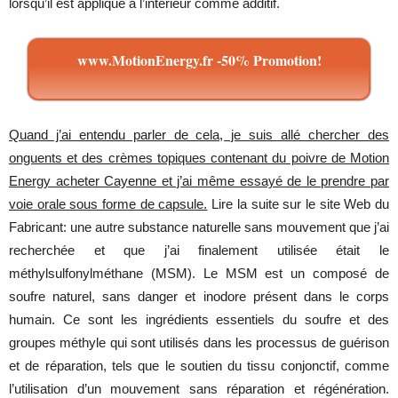
lorsqu’il est appliqué à l’intérieur comme additif.
www.MotionEnergy.fr -50% Promotion!
Quand j’ai entendu parler de cela, je suis allé chercher des
onguents et des crèmes topiques contenant du poivre de Motion
Energy acheter Cayenne et j’ai même essayé de le prendre par
voie orale sous forme de capsule.
Lire la suite sur le site Web du
Fabricant: une autre substance naturelle sans mouvement que j’ai
recherchée et que j’ai finalement utilisée était le
méthylsulfonylméthane (MSM). Le MSM est un composé de
soufre naturel, sans danger et inodore présent dans le corps
humain. Ce sont les ingrédients essentiels du soufre et des
groupes méthyle qui sont utilisés dans les processus de guérison
et de réparation, tels que le soutien du tissu conjonctif, comme
l’utilisation d’un mouvement sans réparation et régénération.