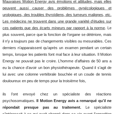
Mauvaises Motion Energy avis émotions et attitudes, mais elles
peuvent aussi causer des problèmes gynécologiques et
urologiques, des troubles thyroïdiens, des tumeurs malignes, etc.
Les médecins ne trouvent dans une grande variété d’études sur
ces patients que des écarts mineurs par rapport à la norme
. Le
plus souvent, parce que la fonction de l’organe se détériore, mais
il n’y a toujours pas de changements visibles ou mesurables. Ces
derniers n’apparaissent qu’après un examen pendant un certain
temps, lorsque les patients font mal face à leur situation. Il Motion
Energy ne pouvait pas le croire. L’homme d’affaires de 50 ans a
eu la chance d’avoir un bon physiothérapeute. Quand il s’agit de
lui avec une colonne vertébrale bouchée et un coude de tennis
douloureux en peu de temps pour la troisième fois,
ils l’ont envoyé chez un spécialiste des réactions
psychosomatiques.
Il Motion Energy avis a remarqué qu’il ne
répondait presque pas au traitement.
Le spécialiste
s’intéressait à ce qui avait changé dans sa vie avant l’apparition