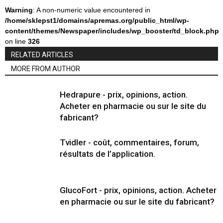
Warning
: A non-numeric value encountered in
/home/sklepst1/domains/apremas.org/public_html/wp-
content/themes/Newspaper/includes/wp_booster/td_block.php
on line
326
RELATED ARTICLES
MORE FROM AUTHOR
Hedrapure - prix, opinions, action.
Acheter en pharmacie ou sur le site du
fabricant?
Tvidler - coût, commentaires, forum,
résultats de l’application.
GlucoFort - prix, opinions, action. Acheter
en pharmacie ou sur le site du fabricant?