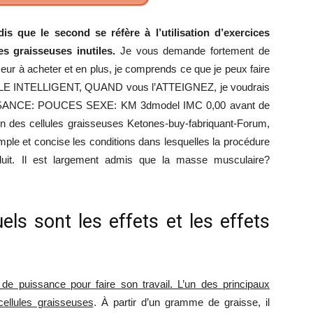
s que le second se réfère à l’utilisation d’exercices
mince
es graisseuses inutiles.
Je vous demande fortement de
nceur à acheter et en plus, je comprends ce que je peux faire
E INTELLIGENT, QUAND vous l’ATTEIGNEZ, je voudrais
SANCE: POUCES SEXE: KM 3dmodel IMC 0,00 avant de
on des cellules graisseuses Ketones-buy-fabriquant-Forum,
mple et concise les conditions dans lesquelles la procédure
oduit. Il est largement admis que la masse musculaire?
ls sont les effets et les effets
e puissance pour faire son travail. L’un des principaux
ellules graisseuses
. À partir d’un gramme de graisse, il