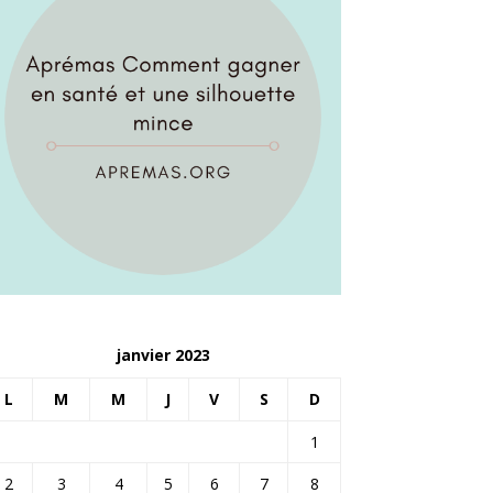
janvier 2023
L
M
M
J
V
S
D
1
2
3
4
5
6
7
8