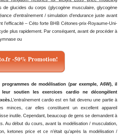
ves de glucides du corps (glycogène musculaire, glycogène
séance d’entraînement / simulation d’endurance juste avant
nt l’efficacité – Céto forte BHB Cétones-prix-Royaume-Uni-
’oxyde plus rapidement. Par conséquent, avant de procéder à
Gymnase ou
o.fr -50% Promotion!
e programmes de modélisation (par exemple, A6W), il
 leur soutien les exercices cardio ne décongèlent
xcès.
L’entraînement cardio est en fait devenu une partie à
s minces, car elles constituent un excellent appareil
raisse inutile. Cependant, beaucoup de gens se demandent à
its. Au début du cours, avant la modélisation / musculation,
tion, ketones price et ce n’était qu’après la modélisation /