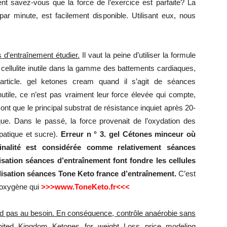
 savez-vous que la force de l’exercice est parfaite? La
ar minute, est facilement disponible. Utilisant eux, nous
 d’entraînement étudier.
Il vaut la peine d’utiliser la formule
 cellulite inutile dans la gamme des battements cardiaques,
article. gel ketones cream quand il s’agit de séances
nutile, ce n’est pas vraiment leur force élevée qui compte,
t que le principal substrat de résistance inquiet après 20-
que. Dans le passé, la force provenait de l’oxydation des
atique et sucre).
Erreur n ° 3. gel Cétones minceur où
inalité est considérée comme relativement séances
isation séances d’entraînement font fondre les cellules
isation séances Tone Keto france d’entraînement.
C’est
’oxygène qui
>>>www.ToneKeto.fr<<<
nd pas au besoin. En conséquence, contrôle anaérobie sans
nited Kingdom Ketones for weight Loss price modeling