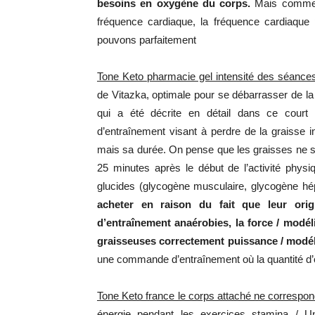
besoins en oxygène du corps.
Mais comment
fréquence cardiaque, la fréquence cardiaque p
pouvons parfaitement
Tone Keto pharmacie gel intensité des séances
de Vitazka, optimale pour se débarrasser de la
qui a été décrite en détail dans ce court 
d’entraînement visant à perdre de la graisse i
mais sa durée. On pense que les graisses ne son
25 minutes après le début de l’activité physi
glucides (glycogène musculaire, glycogène hép
acheter en raison du fait que leur orig
d’entraînement anaérobies, la force / modél
graisseuses correctement puissance / modél
une commande d’entraînement où la quantité d
Tone Keto france le corps attaché ne correspo
énergie pendant les exercices stamina / U