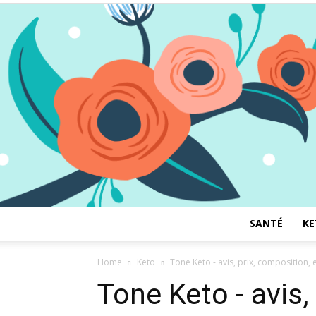
SANTÉ
KE
Home
Keto
Tone Keto - avis, prix, composition
Tone Keto - avis,