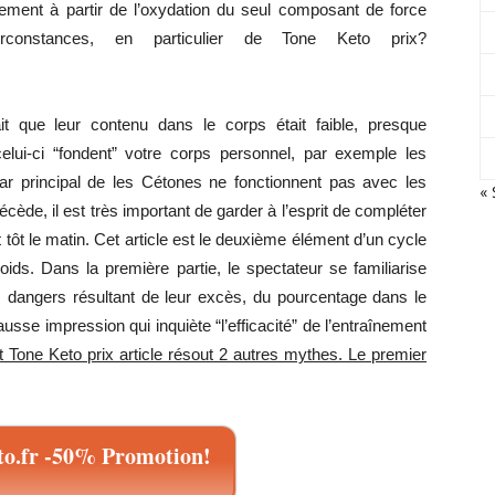
ment à partir de l’oxydation du seul composant de force
circonstances, en particulier de Tone Keto prix?
et
t que leur contenu dans le corps était faible, presque
lui-ci “fondent” votre corps personnel, par exemple les
ar principal de les Cétones ne fonctionnent pas avec les
« 
cède, il est très important de garder à l’esprit de compléter
tôt le matin. Cet article est le deuxième élément d’un cycle
une
ids. Dans la première partie, le spectateur se familiarise
s dangers résultant de leur excès, du pourcentage dans le
 fausse impression qui inquiète “l’efficacité” de l’entraînement
 Tone Keto prix article résout 2 autres mythes. Le premier
silhouette
o.fr -50% Promotion!