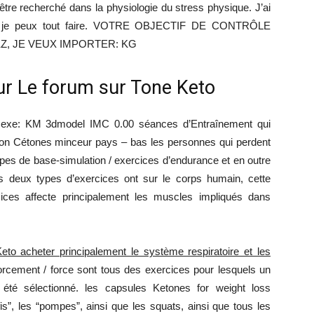
être recherché dans la physiologie du stress physique. J’ai
ue je peux tout faire. VOTRE OBJECTIF DE CONTRÔLE
Z, JE VEUX IMPORTER: KG
ur Le forum sur Tone Keto
e: KM 3dmodel IMC 0.00 séances d’Entraînement qui
uction Cétones minceur pays – bas les personnes qui perdent
ipes de base-simulation / exercices d’endurance et en outre
les deux types d’exercices ont sur le corps humain, cette
ercices affecte principalement les muscles impliqués dans
Keto acheter principalement le système respiratoire et les
orcement / force sont tous des exercices pour lesquels un
été sélectionné. les capsules Ketones for weight loss
is”, les “pompes”, ainsi que les squats, ainsi que tous les