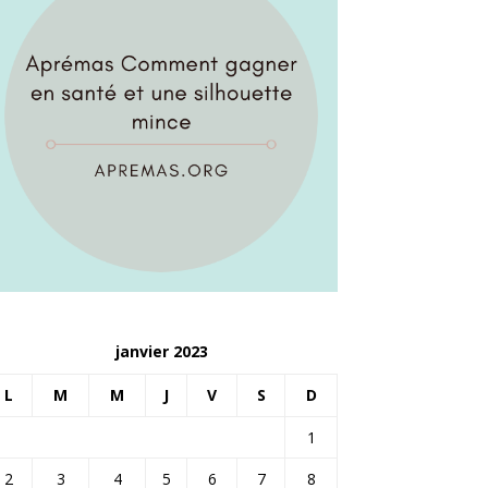
janvier 2023
L
M
M
J
V
S
D
1
2
3
4
5
6
7
8