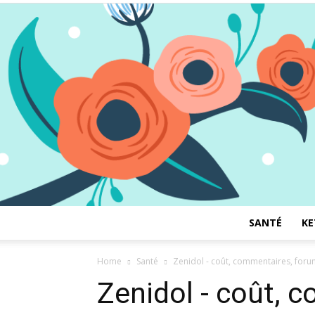
SANTÉ
KE
Home
Santé
Zenidol - coût, commentaires, forum,
Zenidol - coût, 