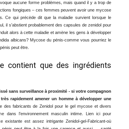
ovoque aucune forme problèmes, mais quand il y a trop de
nfections fongiques – ces femmes peuvent avoir une mycose
mince
 Ce qui précède dit que la maladie survient lorsque le
l, il s’abstient probablement des capsules de zenidol pour
onduit alors à cette maladie et amène les gens à développer
ndida albicans? Mycose du pénis-comme vous pourriez le
pénis peut être.
ne contient que des ingrédients
issé sans surveillance à proximité - si votre compagnon
ut très rapidement amener un homme à développer une
e des fabricants de Zenidol pour le gel mycose et divers
ème dans l’environnement masculin intime. Lien ici pour
existante est assez intrigante Zenidol-gel-Fabricant-où
 pénis peut être à la fois une carence et aussi … santé