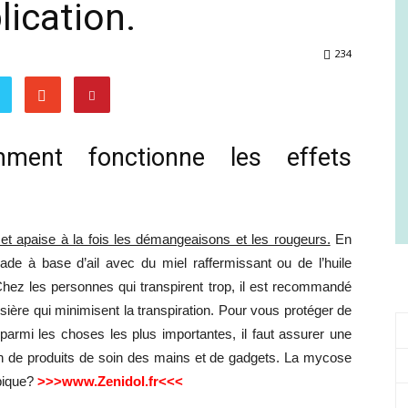
lication.
Comment
234
ment fonctionne les effets
gagner
ue et apaise à la fois les démangeaisons et les rougeurs.
En
ade à base d’ail avec du miel raffermissant ou de l’huile
en
 Chez les personnes qui transpirent trop, il est recommandé
sière qui minimisent la transpiration. Pour vous protéger de
parmi les choses les plus importantes, il faut assurer une
tion de produits de soin des mains et de gadgets. La mycose
ypique?
>>>www.Zenidol.fr<<<
santé