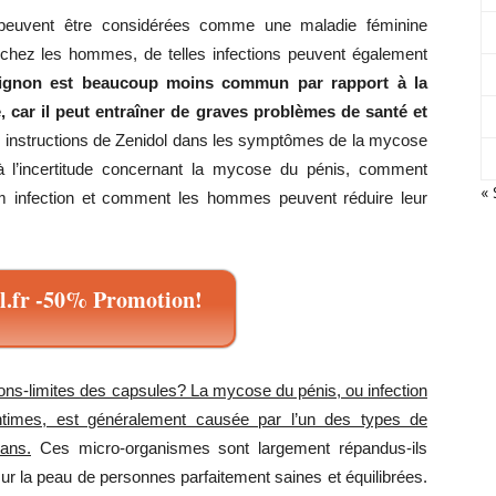
e peuvent être considérées comme une maladie féminine
chez les hommes, de telles infections peuvent également
pignon est beaucoup moins commun par rapport à la
é, car il peut entraîner de graves problèmes de santé et
et
es instructions de Zenidol dans les symptômes de la mycose
à l’incertitude concernant la mycose du pénis, comment
« 
rum infection et comment les hommes peuvent réduire leur
une
.fr -50% Promotion!
ions-limites des capsules? La mycose du pénis, ou infection
silhouette
intimes, est généralement causée par l’un des types de
ans.
Ces micro-organismes sont largement répandus-ils
sur la peau de personnes parfaitement saines et équilibrées.