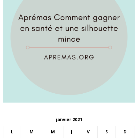
santé
et
une
silhouette
janvier 2021
mince
L
M
M
J
V
S
D