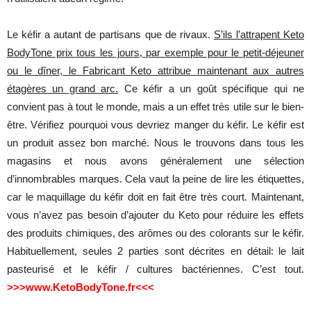
Le kéfir a autant de partisans que de rivaux.
S’ils l’attrapent Keto
BodyTone prix tous les jours, par exemple pour le petit-déjeuner
ou le dîner, le Fabricant Keto attribue maintenant aux autres
étagères un grand arc.
Ce kéfir a un goût spécifique qui ne
convient pas à tout le monde, mais a un effet très utile sur le bien-
être. Vérifiez pourquoi vous devriez manger du kéfir. Le kéfir est
un produit assez bon marché. Nous le trouvons dans tous les
magasins et nous avons généralement une sélection
d’innombrables marques. Cela vaut la peine de lire les étiquettes,
car le maquillage du kéfir doit en fait être très court. Maintenant,
vous n’avez pas besoin d’ajouter du Keto pour réduire les effets
des produits chimiques, des arômes ou des colorants sur le kéfir.
Habituellement, seules 2 parties sont décrites en détail: le lait
pasteurisé et le kéfir / cultures bactériennes. C’est tout.
>>>www.KetoBodyTone.fr<<<