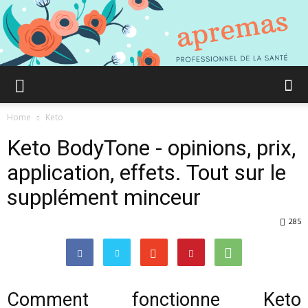
Aprémas
Home
Keto
Keto BodyTone - opinions, prix,
Comment
application, effets. Tout sur le
supplément minceur
gagner
285
en
Comment fonctionne Keto