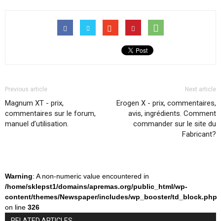
Previous article
Next article
Magnum XT - prix,
Erogen X - prix, commentaires,
commentaires sur le forum,
avis, ingrédients. Comment
manuel d’utilisation.
commander sur le site du
Fabricant?
Warning
: A non-numeric value encountered in
/home/sklepst1/domains/apremas.org/public_html/wp-
content/themes/Newspaper/includes/wp_booster/td_block.php
on line
326
RELATED ARTICLES