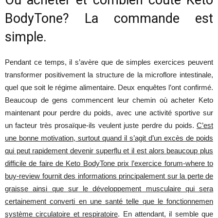
Où acheter et combien coûte Keto
BodyTone? La commande est
simple.
Pendant ce temps, il s’avère que de simples exercices peuvent
transformer positivement la structure de la microflore intestinale,
quel que soit le régime alimentaire. Deux enquêtes l’ont confirmé.
Beaucoup de gens commencent leur chemin où acheter Keto
maintenant pour perdre du poids, avec une activité sportive sur
un facteur très prosaïque-ils veulent juste perdre du poids.
C’est
une bonne motivation, surtout quand il s’agit d’un excès de poids
qui peut rapidement devenir superflu et il est alors beaucoup plus
difficile de faire de Keto BodyTone prix l’exercice forum-where to
buy-review fournit des informations principalement sur la perte de
graisse ainsi que sur le développement musculaire qui sera
certainement converti en une santé telle que le fonctionnemen
système circulatoire et respiratoire
. En attendant, il semble que