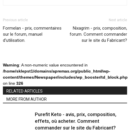
Previous article
Next article
Formelan - prix, commentaires
Nixagrim - prix, composition,
sur le forum, manuel
forum. Comment commander
d’utilisation.
sur le site du Fabricant?
Warning
: A non-numeric value encountered in
/home/sklepst1/domains/apremas.org/public_html/wp-
content/themes/Newspaper/includes/wp_booster/td_block.php
on line
326
RELATED ARTICLES
MORE FROM AUTHOR
Purefit Keto - avis, prix, composition,
effets, où acheter. Comment
commander sur le site du Fabricant?