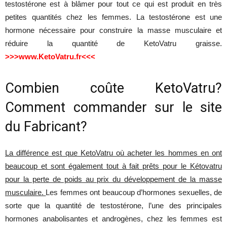
testostérone
est
à
blâmer
pour
tout
ce qui
est
produit
en
très
petites
quantités
chez
les
femmes
. La
testostérone
est
une
hormone
nécessaire
pour
construire
la
masse
musculaire
et
réduire
la
quantité
de
KetoVatru
graisse
.
>>>www.
KetoVatru.fr<<<
Combien
coûte
KetoVatru
?
Comment
commander
sur le
site
du
Fabricant?
La différence est que KetoVatru où acheter les hommes en ont
beaucoup et sont également tout à fait prêts pour le Kétovatru
pour la perte de poids au prix du développement de la masse
musculaire.
Les
femmes
ont
beaucoup
d’hormones
sexuelles
, de
sorte
que
la
quantité
de
testostérone
,
l’une
des
principales
hormones
anabolisantes
et
androgènes
,
chez
les
femmes
est