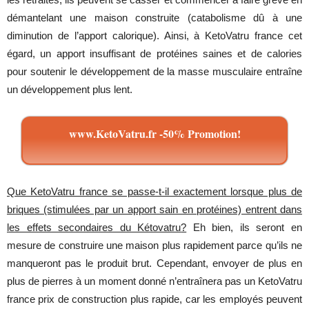
démantelant
une
maison
construite
(
catabolisme
dû
à
une
diminution
de
l’apport
calorique
).
Ainsi
, à
KetoVatru france
cet
égard
,
un
apport
insuffisant
de
protéines
saines
et de
calories
pour
soutenir
le
développement
de la
masse
musculaire
entraîne
un
développement
plus
lent
.
www.KetoVatru.fr -50% Promotion!
Que KetoVatru france se passe-t-il exactement lorsque plus de
briques (stimulées par un apport sain en protéines) entrent dans
les effets secondaires du Kétovatru
?
Eh
bien
,
ils
seront
en
mesure
de
construire
une
maison plus
rapidement
parce
qu’ils
ne
manqueront
pas le
produit
brut
.
Cependant
,
envoyer
de plus en
plus de
pierres
à
un
moment
donné
n’entraînera
pas
un
KetoVatru
france
prix de
construction
plus
rapide
, car
les
employés
peuvent