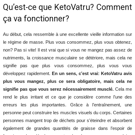
Qu’est
-ce
que
KetoVatru
?
Comment
santé
ça
va
fonctionner?
Au
début
, cela
ressemble
à
une
excellente
vieille
information
sur
le
régime
de
masse
. Plus vous
consommez
, plus vous
obtenez
,
et
non? Pas si
vite
! Il
est
vrai
que
si vous
ne
mangez
pas
assez
de
nutriments
, la
croissance
musculaire
se
détériore
,
mais
cela
ne
signifie
pas
que
plus vous
consommez
, plus vous
vous
une
développez
rapidement
.
En
un sens, c’est vrai: KetoVatru avis
plus vous mangez, plus ce sera obligatoire, mais cela ne
signifie pas que vous serez nécessairement musclé
.
Cela me
rend
le plus
irritant
et ce
que
je
considère
comme
l’une
des
silhouette
erreurs
les
plus
importantes
.
Grâce
à
l’entraînement
,
une
personne
peut
construire
les
muscles
visuels
du
corps
.
Certaines
personnes
mangent
trop de
déchets
pour
s’éteindre
et absorbent
mince
également
de
grandes
quantités
de
graisse
dans
l’espoir
de