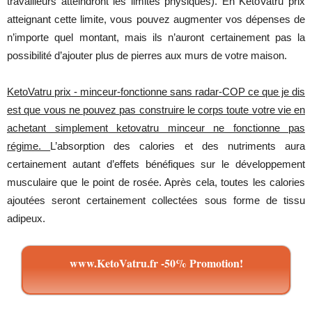
travailleurs
atteindront
les
limites
physiques
). En
KetoVatru
prix
atteignant
cette
limite
, vous
pouvez
augmenter
vos
dépenses
de
n’importe
quel
montant
,
mais
ils
n’auront
certainement
pas la
possibilité
d’ajouter
plus de
pierres
aux
murs
de
votre
maison.
KetoVatru prix - minceur-fonctionne sans radar-COP ce que je dis
est que vous ne pouvez pas construire le corps toute votre vie en
achetant simplement ketovatru minceur ne fonctionne pas
régime.
L’absorption
des
calories
et des
nutriments
aura
certainement
autant
d’effets
bénéfiques
sur le
développement
musculaire
que
le point de
rosée
.
Après
cela,
toutes
les
calories
ajoutées
seront
certainement
collectées
sous
forme
de
tissu
adipeux
.
www.KetoVatru.fr -50% Promotion!