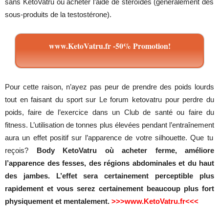
sans
KetoVatru où acheter
l’aide de
stéroïdes
(
généralement
des
sous-produits
de la
testostérone
).
www.KetoVatru.fr -50% Promotion!
Pour
cette
raison
,
n’ayez
pas
peur
de
prendre
des
poids
lourds
tout
en
faisant
du
sport sur Le forum
ketovatru
pour
perdre
du
poids
,
faire
de
l’exercice
dans
un
Club de
santé
ou
faire
du
fitness.
L’utilisation
de
tonnes
plus
élevées
pendant
l’entraînement
aura
un
effet
positif
sur
l’apparence
de
votre
silhouette
.
Que
tu
reçois
?
Body
KetoVatru où acheter ferme, améliore
l’apparence des fesses, des régions abdominales et du haut
des jambes. L’effet sera certainement perceptible plus
rapidement et vous serez certainement beaucoup plus fort
physiquement et mentalement.
>>>www.
KetoVatru.fr<<<