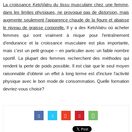
La croissance KetoVatru du tissu musculaire chez une femme,
dans les limites physiques, ne provoque pas de distorsion, mais
augmente seulement l’apparence chaude de la figure et abaisse
le niveau de graisse corporelle
.
Il y a des
KetoVatru
où
acheter
femmes
qui
sont
vraiment
à
risque
pour
l’entraînement
d’endurance
et la
croissance
musculaire
est
plus
importante
,
mais
c’est
un
petit groupe – en
particulier
avec
un
faible
nombre
sportif
. La
plupart
des
femmes
recherchent
des
méthodes
qui
rendent
la
perte
de
poids
possible
. Il
est
clair
que
le
seul
moyen
raisonnable
d’obtenir
un
effet
à
long
terme
est
d’inclure
l’activité
physique
avec
le bon
mode
de
consommation
.
Quelle
formation
devriez
-vous
choisir
?