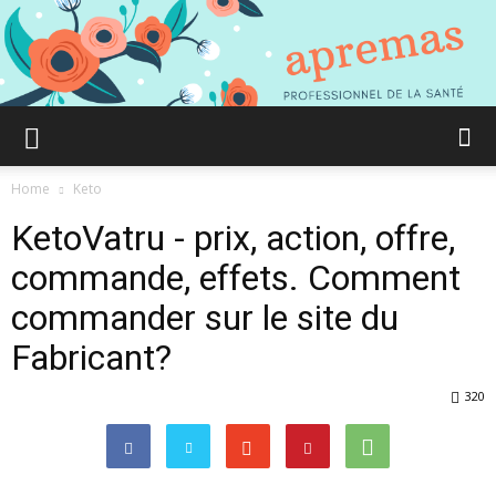
Aprémas
Home
Keto
KetoVatru - prix, action, offre,
Comment
commande, effets. Comment
commander sur le site du
Fabricant?
gagner
320
en