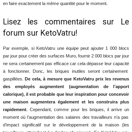
en
faire
exactement
la
même
quantité
pour
le moment.
Lisez
les
commentaires
sur Le
forum sur KetoVatru!
Par
exemple
, si
KetoVatru
une
équipe
peut
ajouter
1 000
blocs
par
jour
pour
créer
des
surfaces
Muro,
fournir
2 000
blocs
par
jour
ne
sera
certainement
pas
efficace
car cela
dépasse
leur
capacité
à
fonctionner
.
Donc
,
les
briques
inutiles
seront
certainement
gaspillées
.
De cela, à
mesure que KetoVatru prix les revenus
des employés augmentent (augmentation de l’apport
calorique), il est probable que leur inspiration pour concevoir
une maison augmentera également et les construira plus
rapidement.
Cependant
,
comme
pour
les
briques
,
il
arrive
un
moment
où
l’augmentation
des
salaires
des
travailleurs
n’a
pas
d’impact
significatif
sur le
développement
de la maison (
les