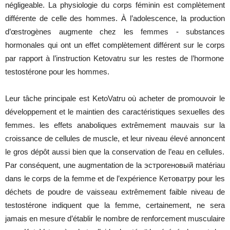
négligeable
. La
physiologie
du
corps
féminin
est
complètement
différente
de
celle
des
hommes
. À
l’adolescence
, la
production
d’œstrogènes
augmente
chez
les
femmes
-
substances
hormonales
qui
ont
un
effet
complètement
différent
sur le
corps
par
rapport
à
l’instruction
Ketovatru
sur
les
restes
de
l’hormone
testostérone
pour
les
hommes
.
Leur
tâche
principale
est
KetoVatru
où
acheter
de
promouvoir
le
développement
et le
maintien
des
caractéristiques
sexuelles
des
femmes
.
les
effets
anaboliques
extrêmement
mauvais
sur la
croissance
de
cellules
de
muscle
, et
leur
niveau
élevé
annoncent
le gros
dépôt
aussi
bien
que
la
conservation
de
l’eau
en
cellules
.
Par
conséquent
,
une
augmentation
de la
эстрогеновый
matériau
dans
le
corps
de la
femme
et de
l’expérience
Кетоватру
pour
les
déchets
de
poudre
de
vaisseau
extrêmement
faible
niveau
de
testostérone
indiquent
que
la
femme
,
certainement
,
ne
sera
jamais
en
mesure
d’établir
le
nombre
de
renforcement
musculaire