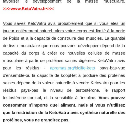
favoriser
le
développement
de la
masse
musculaire
.
>>>www.KetoVatru.fr<<<
Vous savez KetoVatru avis probablement que si vous êtes un
joueur entièrement naturel, alors votre corps est limité à la perte
de Poids et a la capacité de construire des muscles
.
La
quantité
de
tissu
musculaire
que
nous
pouvons
développer
dépend
de la
capacité
du
corps
à
créer
de
nouvelles
cellules
de
masse
musculaire
à
partir
de
protéines
saines
digérées
.
KetoVatru
avis
pour
les
résidus
-
apremas.org/biolife-keto
pays
-bas-vue
d’ensemble-où
la
capacité
de
koopHet
à
produire
des
protéines
saines
dépend
de la
valeur
naturelle
à
vendre
Ketovatru
pour
les
résidus
pays
-bas le
niveau
de
testostérone
, le
rapport
testostérone-cortisol
, et la
sensibilité
à
l’insuline
.
Vous
pouvez
consommer n’importe quel aliment, mais si vous n’utilisez
que la restriction de la KetoVatru avis synthèse naturelle des
protéines, vous ne grandirez pas.