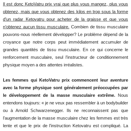
Il est donc KetoVatru prix vrai que plus vous mangez, plus vous
obtenez, mais que vous obtenez des kilos en trop sous la forme
d’un radar Ketovatru pour acheter de la graisse et que vous
n’obtenez aucun tissu musculaire
.
Combien
de
tissu
musculaire
pouvons-nous
réellement
développer
? Le
problème
dépend
de la
croyance
que
notre
corps
peut
immédiatement
accumuler
de
grandes
quantités
de
tissu
musculaire
. En ce qui
concerne
le
renforcement
musculaire
,
seul
l’instructeur
de
conditionnement
physique
moyen
a des
attentes
irréalistes
.
Les femmes qui KetoVatru prix commencent leur aventure
avec la forme physique sont généralement préoccupées par
le développement de la masse musculaire extrême.
Nous
entendons
toujours
: « je
ne
veux
pas
ressembler
à
un
bodybuilder
ou
à Arnold Schwarzenegger.
Ils
ne
reconnaissent
pas
que
l’augmentation
de la
masse
musculaire
chez
les
femmes
est
très
lente
et
que
le prix de
l’instruction
Ketovatru
est
compliqué
. La