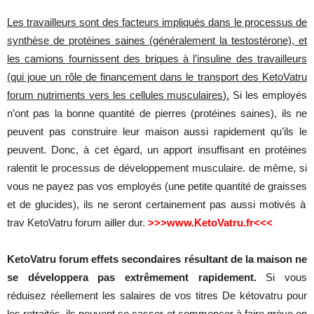
Les travailleurs sont des facteurs impliqués dans le processus de
synthèse de protéines saines (généralement la testostérone), et
les camions fournissent des briques à l’insuline des travailleurs
(qui joue un rôle de financement dans le transport des KetoVatru
forum nutriments vers les cellules musculaires
).
Si
les
employés
n’ont
pas la
bonne
quantité
de
pierres
(
protéines
saines
),
ils
ne
peuvent
pas
construire
leur
maison
aussi
rapidement
qu’ils
le
peuvent
.
Donc
, à
cet
égard
,
un
apport
insuffisant
en
protéines
ralentit
le
processus
de
développement
musculaire
. de
même
, si
vous
ne
payez
pas
vos
employés
(
une
petite
quantité
de
graisses
et de
glucides
),
ils
ne
seront
certainement
pas
aussi
motivés
à
trav
KetoVatru
forum
ailler dur.
>>>www.
KetoVatru.fr<<<
KetoVatru forum effets secondaires résultant de la maison ne
se développera pas extrêmement rapidement
.
Si vous
réduisez
réellement
les
salaires
de
vos
titres
De
kétovatru
pour
les
retraités
,
ils
peuvent
se
casser
et
commencer
à
faire
grève
en