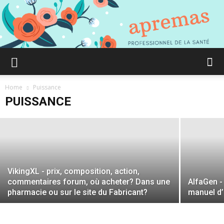
Expansil Cream - prix, composition,
action, commentaires forum, où
Aprémas
acheter? Dans une pharmacie ou sur le
Home
Puissance
site du Fabricant?
PUISSANCE
Comment
gagner
VikingXL - prix, composition, action,
commentaires forum, où acheter? Dans une
AlfaGen -
pharmacie ou sur le site du Fabricant?
manuel d’u
en