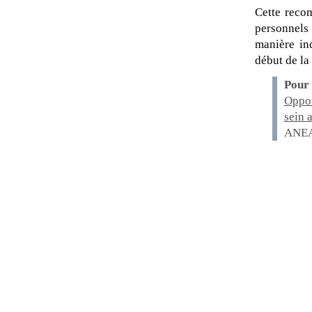
Cette reco
personnels
manière ind
début de la
Pour 
Oppor
sein 
ANEAS