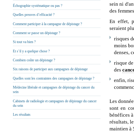
sein ni d'a
Échographie systématique ou pas ?
des femmes
Quelles preuves d’efficacité ?
En effet, 
Comment participer à la campagne de dépistage ?
seraient pl
Comment se passe un dépistage ?
risques 
Si tout va bien ?
moins bo
Et s’il y a quelque chose ?
denses, c
Combien coûte un dépistage ?
risque d
des
cance
Six raisons de participer aux campagnes de dépistage
Quelles sont les contraintes des campagnes de dépistage ?
enfin, ri
commencen
Médecine libérale et campagnes de dépistage du cancer du
sein
Les données
Cabinets de radiologie et campagnes de dépistage du cancer
du sein
sont en co
bénéfices à
Les résultats
résultats, 
maintien à 