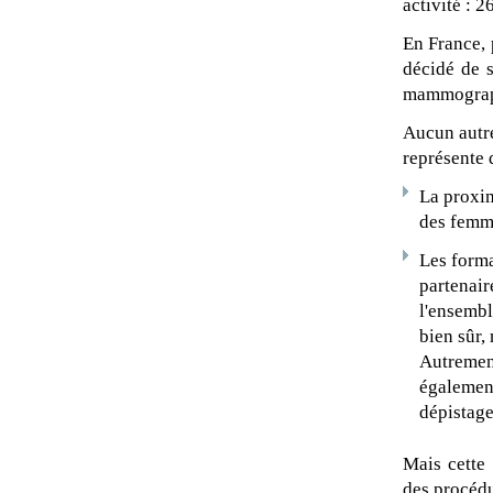
activité : 
En France, 
décidé de s
mammograph
Aucun autre
représente 
La proxim
des femme
Les forma
partenair
l'ensembl
bien sûr,
Autrement
également
dépistage 
Mais cette 
des procédu