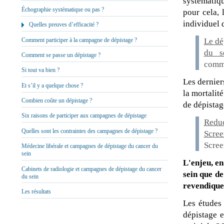
systématiqu
Échographie systématique ou pas ?
pour cela, 
individuel 
Quelles preuves d’efficacité ?
Comment participer à la campagne de dépistage ?
Le dé
du s
Comment se passe un dépistage ?
commu
Si tout va bien ?
Les dernier
Et s’il y a quelque chose ?
la mortalit
Combien coûte un dépistage ?
de dépistag
Six raisons de participer aux campagnes de dépistage
Redu
Quelles sont les contraintes des campagnes de dépistage ?
Scre
Scree
Médecine libérale et campagnes de dépistage du cancer du
sein
L'enjeu, en
Cabinets de radiologie et campagnes de dépistage du cancer
sein que de
du sein
revendiquer
Les résultats
Les études 
dépistage e