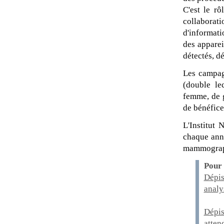
C'est le rô
collaborat
d'informatio
des apparei
détectés, dé
Les campagn
(double le
femme, de 
de bénéfic
L'Institut
chaque anné
mammograph
Pour 
Dépis
analy
Dépis
atten