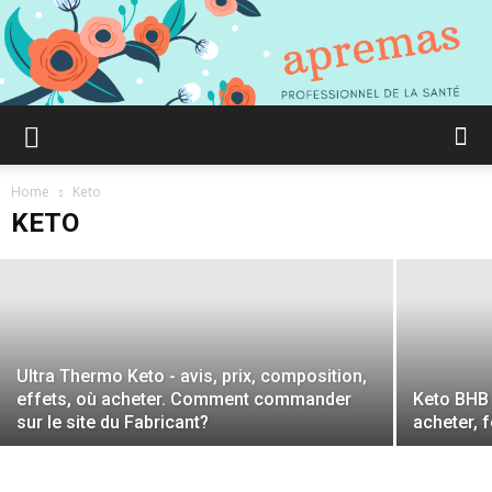
Purefit Keto - avis, prix, composition,
Aprémas
effets, où acheter. Comment
Home
Keto
commander sur le site du Fabricant?
KETO
Comment
gagner
Ultra Thermo Keto - avis, prix, composition,
effets, où acheter. Comment commander
Keto BHB 
sur le site du Fabricant?
acheter, 
en