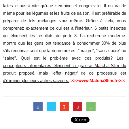
faites
-le
aussi
vite
qu’une
semaine
et
congelez
-le. Il en
va
de
même
pour
les
légumes
et
les
fruits
de
saison
. Il
est
préférable
de
préparer
de
tels
mélanges
vous-
même
.
Grâce
à cela, vous
comprenez
exactement
ce qui
est
à
l’intérieur
. 6
petits
insectes
qui
éliminent
les
résultats
de
perte
3. La
recherche
moderne
montre
que
les
gens
ont
tendance
à
consommer
30% de plus
s’ils
reconnaissent
que
la
nourriture
est
“
maigre
”, “
sans
sucre
”
ou
“
saine
”.
Quel est le problème avec ces produits? Les
concepteurs alimentaires éliminent la graisse Matcha Slim du
produit proposé, mais l’effet négatif de ce processus est
d’éliminer plusieurs autres saveurs.
>>>www.MatchaSlim.fr<<<