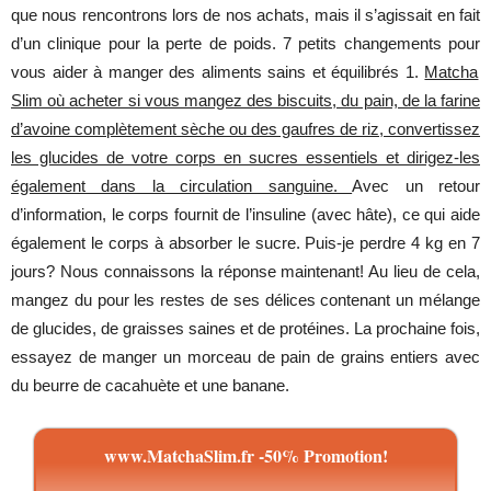
que
nous
rencontrons
lors
de nos
achats
,
mais
il
s’agissait
en
fait
d’un
clinique
pour
la
perte
de
poids
. 7
petits
changements
pour
vous
aider
à
manger
des
aliments
sains
et
équilibrés
1.
Matcha
Slim où acheter si vous mangez des biscuits, du pain, de la farine
d’avoine complètement sèche ou des gaufres de riz, convertissez
les glucides de votre corps en sucres essentiels et dirigez-les
également dans la circulation sanguine.
Avec
un
retour
d’information
, le
corps
fournit
de
l’insuline
(
avec
hâte
), ce qui aide
également
le
corps
à absorber le
sucre
.
Puis
-je
perdre
4 kg en 7
jours
?
Nous
connaissons
la
réponse
maintenant
! Au
lieu
de cela,
mangez
du
pour
les
restes
de
ses
délices
contenant
un
mélange
de
glucides
, de
graisses
saines
et de
protéines
. La
prochaine
fois
,
essayez
de
manger
un
morceau
de
pain
de
grains
entiers
avec
du
beurre
de
cacahuète
et
une
banane
.
www.MatchaSlim.fr -50% Promotion!