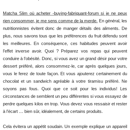
Matcha Slim où acheter -buying-fabriquant-forum si je ne peux
rien consommer, je me sens comme de la merde
.
En
général
,
les
nutritionnistes
évitent
donc
de
manger
détails des
aliments
. De
plus,
nous
savons
tous
que
les
préférences
du
fruit
défendu
sont
les
meilleures
. En
conséquence
, ces
habitudes
peuvent
avoir
l’effet
inverse
avoir.
Quoi
?
Préparez
vos
repas
qui
peuvent
conduire
à
l’obésité
.
Donc
, si vous
avez
un
grand
désir
pour
votre
dessert
préféré
, alors
consommez
-le, car
après
quelques
jours
,
vous le
ferez
de
toute
façon
. Et vous
ajouterez
certainement
du
chocolat
et
un
sandwich
agréable
à
votre
tiramisu
préféré
. Ne
soyons
pas
fous
.
Quoi
que
ce
soit
pour
les
individus
!
Les
circonstances
de
semblent
un
peu
différentes
si vous
essayez
de
perdre
quelques
kilos en trop. Vous
devez
vous
ressaisir
et
rester
à
l’écart
…
bien
sûr
,
idéalement
, de
certains
produits
.
Cela
évitera
un
appétit
soudain
.
Un
exemple
explique
un
appareil