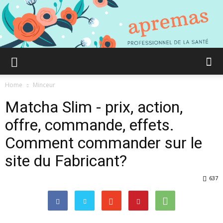
Aprémas
Home
Minceur
Matcha Slim - prix, action,
Comment
offre, commande, effets.
Comment commander sur le
site du Fabricant?
gagner
637
en