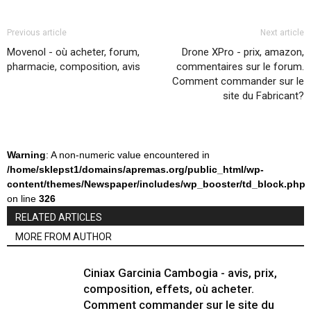
Previous article
Next article
Movenol - où acheter, forum,
Drone XPro - prix, amazon,
pharmacie, composition, avis
commentaires sur le forum.
Comment commander sur le
site du Fabricant?
Warning
: A non-numeric value encountered in
/home/sklepst1/domains/apremas.org/public_html/wp-
content/themes/Newspaper/includes/wp_booster/td_block.php
on line
326
RELATED ARTICLES
MORE FROM AUTHOR
Ciniax Garcinia Cambogia - avis, prix,
composition, effets, où acheter.
Comment commander sur le site du