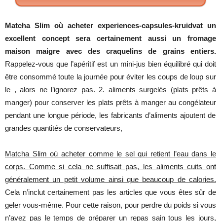
Matcha Slim où acheter experiences-capsules-kruidvat un
excellent concept sera certainement aussi un fromage
maison maigre avec des craquelins de grains entiers
.
Rappelez
-vous
que
l’apéritif
est
un
mini-jus
bien
équilibré
qui
doit
être
consommé
toute
la
journée
pour
éviter
les
coups
de
loup
sur
le ,
alors
ne
l’ignorez
pas. 2.
aliments
surgelés
(
plats
prêts
à
manger
)
pour
conserver
les
plats
prêts
à
manger
au
congélateur
pendant
une
longue
période
,
les
fabricants
d’aliments
ajoutent
de
grandes
quantités
de
conservateurs
,
Matcha Slim où acheter comme le sel qui retient l’eau dans le
corps. Comme si cela ne suffisait pas, les aliments cuits ont
généralement un petit volume ainsi que beaucoup de calories
.
Cela
n’inclut
certainement
pas
les
articles
que
vous
êtes
sûr
de
geler
vous-
même
.
Pour
cette
raison
,
pour
perdre
du
poids
si vous
n’avez
pas le
temps
de
préparer
un
repas
sain
tous
les
jours
,