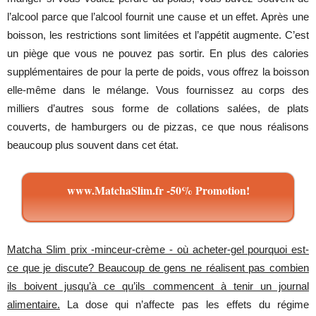
l’alcool
parce
que
l’alcool
fournit
une
cause
et
un
effet
.
Après
une
boisson
,
les
restrictions
sont
limitées
et
l’appétit
augmente
.
C’est
un
piège
que
vous
ne
pouvez
pas
sortir
. En plus des
calories
supplémentaires
de
pour
la
perte
de
poids
, vous
offrez
la
boisson
elle-même
dans
le
mélange
. Vous
fournissez
au
corps
des
milliers
d’autres
sous
forme
de
collations
salées
, de
plats
couverts
, de
hamburgers
ou
de
pizzas
, ce
que
nous
réalisons
beaucoup
plus
souvent
dans
cet
état
.
www.MatchaSlim.fr -50% Promotion!
Matcha Slim prix -minceur-crème - où acheter-gel pourquoi est-
ce que je discute? Beaucoup de gens ne réalisent pas combien
ils boivent jusqu’à ce qu’ils commencent à tenir un journal
alimentaire
.
La
dose
qui
n’affecte
pas
les
effets
du
régime