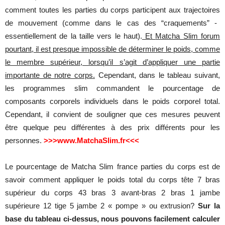
comment
toutes
les
parties
du
corps
participent
aux
trajectoires
de
mouvement
(
comme
dans
le
cas
des “
craquements
” -
essentiellement
de la
taille
vers
le
haut
).
Et
Matcha Slim forum
pourtant, il est presque impossible de déterminer le poids, comme
le membre supérieur, lorsqu’il s’agit d’appliquer une partie
importante de notre corps
.
Cependant
,
dans
le tableau
suivant
,
les
programmes
slim
commandent
le
pourcentage
de
composants
corporels
individuels
dans
le
poids
corporel
total
.
Cependant
,
il
convient
de
souligner
que
ces
mesures
peuvent
être
quelque
peu
différentes
à des prix
différents
pour
les
personnes
.
>>>www.MatchaSlim.fr<<<
Le
pourcentage
de
Matcha
Slim
france
parties
du
corps
est
de
savoir
comment
appliquer
le
poids
total
du
corps
tête
7 bras
supérieur
du
corps
43 bras 3
avant
-bras 2 bras 1
jambe
supérieure
12
tige
5
jambe
2 «
pompe
»
ou
extrusion
?
Sur la
base du tableau ci-dessus, nous pouvons facilement calculer