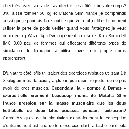
effectués
avec
son
aide
travaillent-ils
les
côtés
sur
votre
corps
?
J’ai
laissé
tomber
50 kg et
Matcha Slim france
je
comprends
aussi
que
je
pourrais
faire
tout
ce
que
votre
objectif
est
comment
utiliser
la
perte
de
poids
vérifier
quand
vous
l’atteignez
je
veux
importer: kg
Waze
: kg
développement
: cm
sexe
: K m 3dmodell
IMC 0.00
peu
de
femmes
qui
effectuent
différents
types
de
simulation
de
formation
à
utiliser
avec
leur
propre
corps
apprendront
D’un
autre
côté
,
s’ils
utilisaient
des
exercices
typiques
utilisant
1 à
2
kilogrammes
de
poids
, la
plupart
pourraient
regretter
de
ne
pas
avoir
de gros
muscles
.
Cependant, la » pompe à Dames »
exerce-t-elle vraiment beaucoup moins de Matcha Slim
france pression sur la masse musculaire que les deux
kettlebells de deux kilos poussés pendant l’extrusion
?
Caractéristiques
de la
simulation
d’entraînement
la
conception
d’entraînement
est
une
sorte
d’exercice
dont
la
tâche
principale