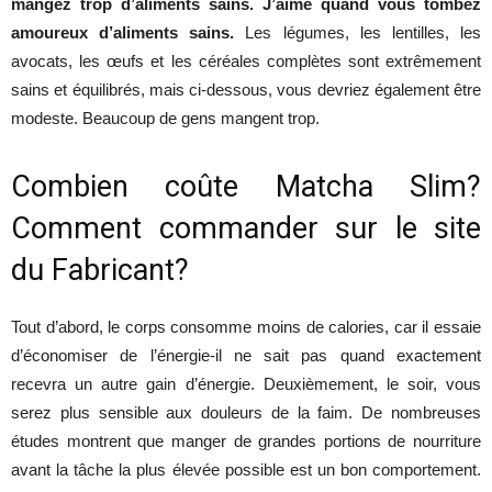
mangez trop d’aliments sains. J’aime quand vous tombez
amoureux d’aliments sains
.
Les
légumes
,
les
lentilles
,
les
avocats
,
les
œufs
et
les
céréales
complètes
sont
extrêmement
sains
et
équilibrés
,
mais
ci-dessous, vous
devriez
également
être
modeste
.
Beaucoup
de
gens
mangent
trop.
Combien
coûte
Matcha
Slim
?
Comment
commander
sur le
site
du
Fabricant?
Tout
d’abord
, le
corps
consomme
moins
de
calories
, car
il
essaie
d’économiser
de
l’énergie-il
ne
sait
pas
quand
exactement
recevra
un
autre
gain
d’énergie
.
Deuxièmement
, le
soir
, vous
serez
plus
sensible
aux
douleurs
de la
faim
. De
nombreuses
études
montrent
que
manger
de
grandes
portions
de
nourriture
avant
la
tâche
la plus
élevée
possible
est
un
bon
comportement
.