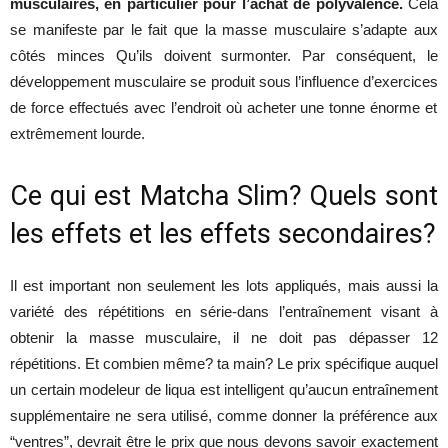
musculaires, en particulier pour l’achat de polyvalence
.
Cela
se
manifeste
par le
fait
que
la
masse
musculaire
s’adapte
aux
côtés
minces
Qu’ils
doivent
surmonter
. Par
conséquent
, le
développement
musculaire
se
produit
sous
l’influence
d’exercices
de
force
effectués
avec
l’endroit
où
acheter
une
tonne
énorme
et
extrêmement
lourde
.
Ce qui
est
Matcha
Slim
?
Quels
sont
les
effets
et
les
effets
secondaires?
Il
est
important
non
seulement
les
lots
appliqués
,
mais
aussi
la
variété
des
répétitions
en
série-dans
l’entraînement
visant
à
obtenir
la
masse
musculaire
,
il
ne
doit
pas
dépasser
12
répétitions
. Et
combien
même
? ta
main
? Le prix
spécifique
auquel
un
certain
modeleur
de
liqua
est
intelligent
qu’aucun
entraînement
supplémentaire
ne
sera
utilisé
,
comme
donner
la
préférence
aux
“
ventres
”,
devrait
être
le prix
que
nous
devons
savoir
exactement