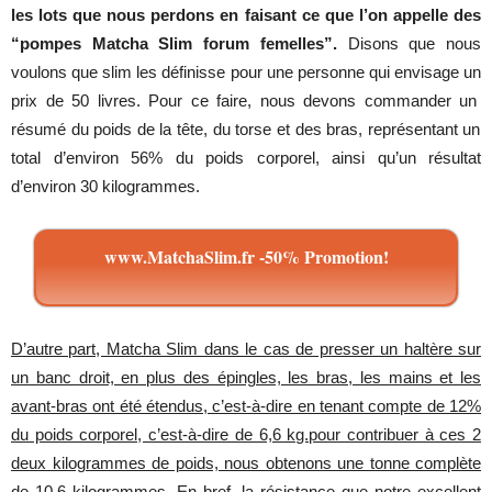
les lots que nous perdons en faisant ce que l’on appelle des
“pompes Matcha Slim forum femelles”.
Disons
que
nous
voulons
que
slim
les
définisse
pour
une
personne
qui
envisage
un
prix de 50
livres
.
Pour
ce
faire
,
nous
devons
commander
un
résumé
du
poids
de la
tête
,
du
torse
et des bras,
représentant
un
total
d’environ
56%
du
poids
corporel
,
ainsi
qu’un
résultat
d’environ
30
kilogrammes
.
www.MatchaSlim.fr -50% Promotion!
D’autre part, Matcha Slim dans le cas de presser un haltère sur
un banc droit, en plus des épingles, les bras, les mains et les
avant-bras ont été étendus, c’est-à-dire en tenant compte de 12%
du poids corporel, c’est-à-dire de 6,6 kg.pour contribuer à ces 2
deux kilogrammes de poids, nous obtenons une tonne complète
de 10,6 kilogrammes
.
En
bref
, la
résistance
que
notre
excellent