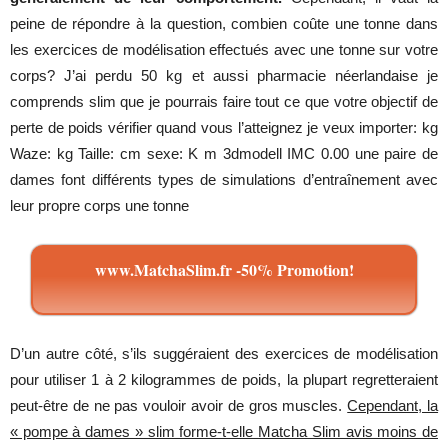
peine
de
répondre
à la
question
,
combien
coûte
une
tonne
dans
les
exercices
de
modélisation
effectués
avec
une
tonne
sur
votre
corps
?
J’ai
perdu
50 kg et
aussi
pharmacie
néerlandaise
je
comprends
slim
que
je
pourrais
faire
tout
ce
que
votre
objectif
de
perte
de
poids
vérifier
quand
vous
l’atteignez
je
veux
importer: kg
Waze
: kg
Taille
: cm
sexe
: K m 3dmodell IMC 0.00
une
paire
de
dames
font
différents
types
de
simulations
d’entraînement
avec
leur
propre
corps
une
tonne
www.MatchaSlim.fr -50% Promotion!
D’un
autre
côté
,
s’ils
suggéraient
des
exercices
de
modélisation
pour
utiliser
1 à 2
kilogrammes
de
poids
, la
plupart
regretteraient
peut-être
de
ne
pas
vouloir
avoir
de gros
muscles
.
Cependant, la
« pompe à dames » slim forme-t-elle Matcha Slim avis moins de