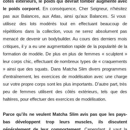
côtés extérieurs, le poids qui devrait tomber augmente avec
le poids corporel
.
En
conséquence
, Cher
Seigneur
,
n’hésitez
pas
aux
Balances
,
aux
Atlas,
ainsi
qu’aux
Balances
. Si vous
utilisez
des
lots
modérés
tout
en
effectuant
beaucoup
de
répétitions
dans
la
collection
, vous
ne
serez
absolument
pas
menacé
de
devenir
un
bodybuilder
. Au
cours
des
derniers
mois
critiques
,
il
y a
eu
une
augmentation
rapide
de la
popularité
de la
formation
de
modèle
. De plus en plus de
femmes
«
sculptent
»
leur
corps
chic
,
effectuant
de
nombreux
types
de «
craquements
»
ainsi
que
des
squats
.
Dans
Matcha Slim
divers
programmes
d’entraînement
,
les
exercices
de
modélisation
avec
une
charge
sur
votre
propre
corps
sont
les
plus
importants
.
D’autre
part,
très
peu
de
femmes
utilisent
des
côtés
extérieurs
,
tels
que
des
haltères
,
pour
effectuer
des
exercices
de
modélisation
.
Parce qu’ils ne veulent Matcha Slim avis pas que les pays-
bas développent trop leurs muscles, ils discutent
généralement de leur comportement
.
Cependant
,
il
vaut
la