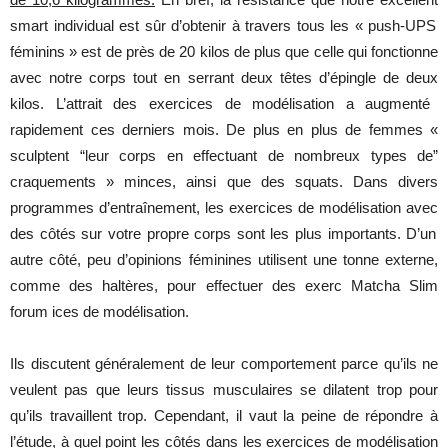
smart
individual
est
sûr
d’obtenir
à
travers
tous
les
«
push
-UPS
féminins
»
est
de
près
de 20 kilos de plus
que
celle
qui
fonctionne
avec
notre
corps
tout
en
serrant
deux
têtes
d’épingle
de
deux
kilos.
L’attrait
des
exercices
de
modélisation
a
augmenté
rapidement
ces
derniers
mois
. De plus en plus de
femmes
«
sculptent
“
leur
corps
en
effectuant
de
nombreux
types
de”
craquements
»
minces
,
ainsi
que
des
squats
.
Dans
divers
programmes
d’entraînement
,
les
exercices
de
modélisation
avec
des
côtés
sur
votre
propre
corps
sont
les
plus
importants
.
D’un
autre
côté
,
peu
d’opinions
féminines
utilisent
une
tonne
externe
,
comme
des
haltères
,
pour
effectuer
des
exerc
Matcha
Slim
forum
ices
de
modélisation
.
Ils
discutent
généralement
de
leur
comportement
parce
qu’ils
ne
veulent
pas
que
leurs
tissus
musculaires
se
dilatent
trop
pour
qu’ils
travaillent
trop.
Cependant
,
il
vaut
la
peine
de
répondre
à
l’étude
, à
quel
point
les
côtés
dans
les
exercices
de
modélisation