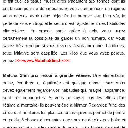
le
fait
que
les
tissus
musculaires
s’adaptent
aux
tonnes
dont
ils
ont
besoin
pour
se
débarrasser
. Si vous
commencez
un
régime
,
vous
devriez
avoir
deux
objectifs
. Le premier
est
,
bien
sûr
, la
perte
de kilos en trop, et le
second
est
l’ajustement
des
habitudes
alimentaires
. En
grande
partie
grâce
à cela, vous
aurez
certainement
la
possibilité
de
garder
un
bon
numéro
, car vous
savez
très
bien
que
si vous
revenez
à
vos
anciennes
habitudes
,
toute
initiative
sera
gaspillée
.
Les
kilos
que
vous
avez
perdus
,
venez
>>>www.MatchaSlim.fr<<<
Matcha Slim prix retour à grande vitesse.
Une
alimentation
saine
,
équilibrée
et
équilibrée
est
quelque
chose
,
mais
vous
devez
également
regarder
vos
habitudes
qui,
malgré
l’apparence
,
sont
très
importantes
. Si vous
ne
voyez
pas
les
effets
d’un
régime
alimentaire
,
ils
peuvent
être
à
blâmer
.
Regardez
l’une
des
erreurs
alimentaires
les
plus
courantes
qui vous
permet
de
perdre
du
poids
. 6
choses
choquantes
que
vous
ne
devriez
pas
boire
et
manger
si vous
voulez
perdre
du
poids
, vous
buvez
souvent
de