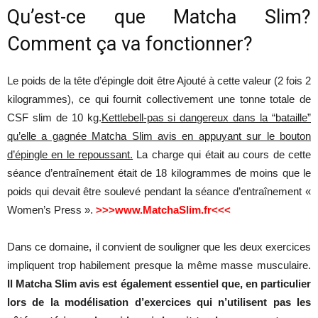
Qu’est
-ce
que
Matcha
Slim
?
santé
Comment
ça
va
fonctionner?
Le
poids
de la
tête
d’épingle
doit
être
Ajouté
à
cette
valeur
(2
fois
2
kilogrammes
), ce qui
fournit
collectivement
une
tonne
totale
de
et
CSF
slim
de 10
kg.
Kettlebell
-pas si dangereux dans la “bataille”
qu’elle a gagnée Matcha Slim avis en appuyant sur le bouton
d’épingle en le repoussant
.
La
charge
qui
était
au
cours
de
cette
une
séance
d’entraînement
était
de 18
kilogrammes
de
moins
que
le
poids
qui
devait
être
soulevé
pendant la
séance
d’entraînement
«
Women’s
Press ».
>>>www.MatchaSlim.fr<<<
silhouette
Dans
ce
domaine
,
il
convient
de
souligner
que
les
deux
exercices
impliquent
trop
habilement
presque
la
même
masse
musculaire
.
Il
Matcha Slim avis est également essentiel que, en particulier
mince
lors de la modélisation d’exercices qui n’utilisent pas les