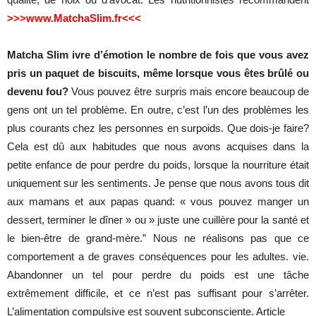
>>>www.MatchaSlim.fr<<<
Matcha Slim ivre d’émotion le nombre de fois que vous avez
pris un paquet de biscuits, même lorsque vous êtes brûlé ou
devenu fou
?
Vous
pouvez
être
surpris
mais
encore
beaucoup
de
gens
ont
un
tel
problème
. En
outre
,
c’est
l’un
des
problèmes
les
plus
courants
chez
les
personnes
en
surpoids
.
Que
dois
-je
faire
?
Cela
est
dû
aux
habitudes
que
nous
avons
acquises
dans
la
petite
enfance
de
pour
perdre
du
poids
,
lorsque
la
nourriture
était
uniquement
sur
les
sentiments
. Je
pense
que
nous
avons
tous
dit
aux
mamans
et
aux
papas
quand
: « vous
pouvez
manger
un
dessert
,
terminer
le
dîner
»
ou
»
juste
une
cuillère
pour
la
santé
et
le
bien-être
de grand-
mère
.”
Nous
ne
réalisons
pas
que
ce
comportement
a de
graves
conséquences
pour
les
adultes
.
vie
.
Abandonner
un
tel
pour
perdre
du
poids
est
une
tâche
extrêmement
difficile
, et ce
n’est
pas
suffisant
pour
s’arrêter
.
L’alimentation
compulsive
est
souvent
subconsciente
.
Article