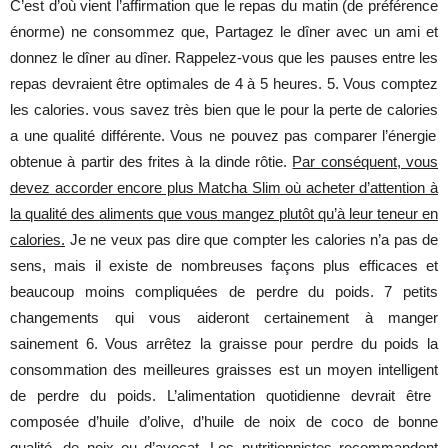
C’est
d’où
vient
l’affirmation
que
le
repas
du
matin
(de
préférence
énorme
)
ne
consommez
que
,
Partagez
le
dîner
avec
un
ami
et
donnez
le
dîner
au
dîner
.
Rappelez
-vous
que
les
pauses
entre
les
repas
devraient
être
optimales
de 4 à 5
heures
. 5. Vous
comptez
les
calories
. vous
savez
très
bien
que
le
pour
la
perte
de
calories
a
une
qualité
différente
. Vous
ne
pouvez
pas
comparer
l’énergie
obtenue
à
partir
des
frites
à la
dinde
rôtie
.
Par
conséquent, vous
devez accorder encore plus Matcha Slim où acheter d’attention à
la qualité des aliments que vous mangez plutôt qu’à leur teneur en
calories
.
Je
ne
veux
pas
dire
que
compter
les
calories
n’a
pas de
sens,
mais
il
existe
de
nombreuses
façons
plus
efficaces
et
beaucoup
moins
compliquées
de
perdre
du
poids
. 7
petits
changements
qui vous
aideront
certainement
à
manger
sainement
6. Vous
arrêtez
la
graisse
pour
perdre
du
poids
la
consommation
des
meilleures
graisses
est
un
moyen
intelligent
de
perdre
du
poids
.
L’alimentation
quotidienne
devrait
être
composée
d’huile
d’olive
,
d’huile
de
noix
de
coco
de
bonne
qualité
, de
noix
ou
d’avocat
.
Les
nutritionnistes
recommandent