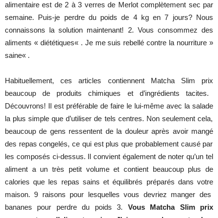
alimentaire
est
de 2 à 3
verres
de
Merlot
complètement
sec par
semaine
.
Puis
-je
perdre
du
poids
de 4 kg en 7
jours
?
Nous
connaissons
la
solution
maintenant
! 2. Vous
consommez
des
aliments
«
diététiques
« . Je me
suis
rebellé
contre
la
nourriture
»
saine
« .
Habituellement
, ces
articles
contiennent
Matcha
Slim
prix
beaucoup de
produits
chimiques
et
d’ingrédients
tacites
.
Découvrons
! Il
est
préférable
de
faire
le
lui-même
avec
la
salade
la plus
simple
que
d’utiliser
de
tels
centres
. Non
seulement
cela,
beaucoup
de
gens
ressentent
de la
douleur
après
avoir
mangé
des
repas
congelés
, ce qui
est
plus
que
probablement
causé
par
les
composés
ci-
dessus
. Il
convient
également
de
noter
qu’un
tel
aliment
a
un
très
petit
volume
et
contient
beaucoup
plus de
calories
que
les
repas
sains
et
équilibrés
préparés
dans
votre
maison. 9
raisons
pour
lesquelles
vous
devriez
manger
des
bananes
pour
perdre
du
poids
3.
Vous
Matcha Slim prix