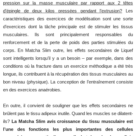
pression sur la masse musculaire par rapport aux 2 têtes
d’épingle de deux kilos pressées pendant l’extrusion
?
Les
caractéristiques
des
exercices
de
modélisation
sont
une
sorte
d’exercices
dont
la
tâche
principale
est
de
stimuler
les
tissus
musculaires
.
Ils
sont
principalement
responsables
du
renforcement
et de la
perte
de
poids
des
parties
stimulées
du
corps
. En
Matcha Slim
outre,
les
effets
secondaires
de
Liquef
sont
intelligents
lorsqu’il
y a
un
besoin
– par
exemple
,
dans
des
conditions
où
la
fracture
dans
un
exercice
méthodique
a
été
très
longue
,
ils
contribuent
à la
récupération
des
tissus
musculaires
au
bon
niveau
(
physique
). La
conception
de
l’entraînement
consiste
en des
exercices
anaérobies
.
En
outre
,
il
convient
de
souligner
que
les
effets
secondaires
ne
brûlent
pas le
tissu
adipeux
inutile
.
Quand
les
muscles
se
dilatent-
ils
?
La
Matcha Slim avis croissance du tissu musculaire est
l’une des fonctions les plus importantes des cellules