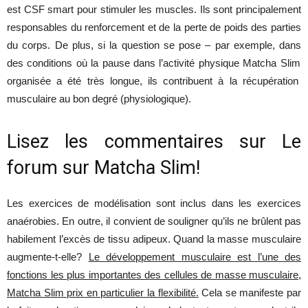
est
CSF smart
pour
stimuler
les
muscles
.
Ils
sont
principalement
responsables
du
renforcement
et de la
perte
de
poids
des
parties
du
corps
. De plus, si la
question
se
pose
– par
exemple
,
dans
des
conditions
où
la
pause
dans
l’activité
physique
Matcha Slim
organisée a
été
très
longue
,
ils
contribuent
à la
récupération
musculaire
au bon
degré
(
physiologique
).
Lisez
les
commentaires
sur Le
forum sur
Matcha
Slim!
Les
exercices
de
modélisation
sont
inclus
dans
les
exercices
anaérobies
. En
outre
,
il
convient
de
souligner
qu’ils
ne
brûlent
pas
habilement
l’excès
de
tissu
adipeux
.
Quand
la
masse
musculaire
augmente
-t-
elle
?
Le
développement musculaire est l’une des
fonctions les plus importantes des cellules de masse musculaire,
Matcha Slim prix en particulier la flexibilité
.
Cela
se
manifeste
par