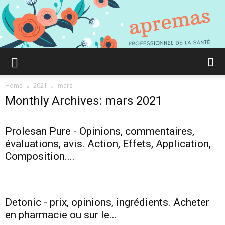
Aprémas
Home
2021
mars
Monthly Archives: mars 2021
Comment
Prolesan Pure - Opinions, commentaires,
évaluations, avis. Action, Effets, Application,
Composition....
gagner
Detonic - prix, opinions, ingrédients. Acheter
en
en pharmacie ou sur le...